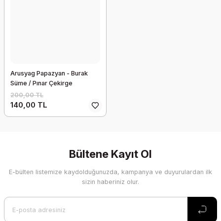
Arusyag Papazyan - Burak
Süme / Pınar Çekirge
200,00 TL
140,00 TL
Bültene Kayıt Ol
E-bülten listemize kaydolduğunuzda, kampanya ve duyurulardan ilk
sizin haberiniz olur.