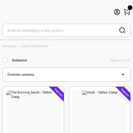
Anasayfa
İngilizce Klasikler
Stoktakiler
Toplam 3 ürün
İndirim
İndirim