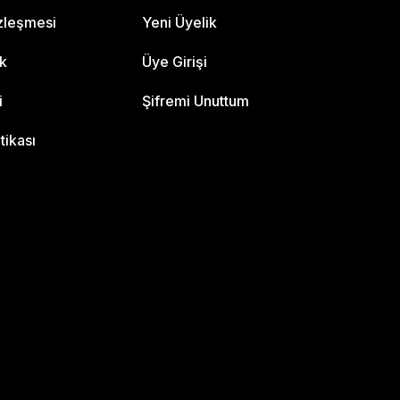
özleşmesi
Yeni Üyelik
ik
Üye Girişi
i
Şifremi Unuttum
itikası