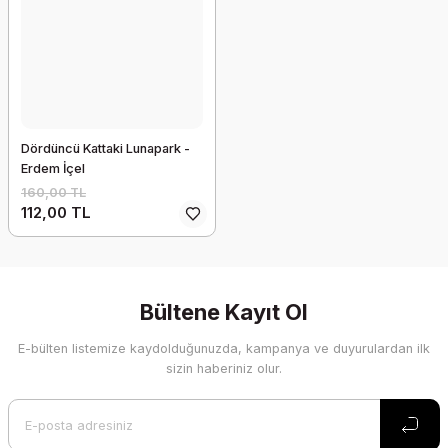
Dördüncü Kattaki Lunapark -
Erdem İçel
160,00 TL
112,00 TL
Bültene Kayıt Ol
E-bülten listemize kaydolduğunuzda, kampanya ve duyurulardan ilk
sizin haberiniz olur.