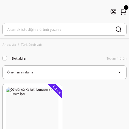
Anasayfa
Türk Edebiyatı
Stoktakiler
Toplam 1 ürün
İndirim