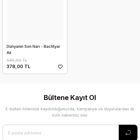
Dünyanın Son Narı - Bachtyar
Ali
540,00 TL
378,00 TL
Bültene Kayıt Ol
E-bülten listemize kaydolduğunuzda, kampanya ve duyurulardan ilk
sizin haberiniz olur.