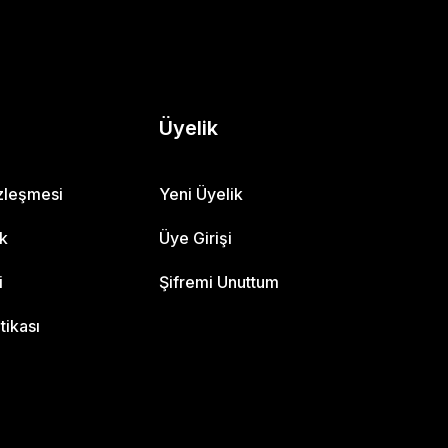
Üyelik
özleşmesi
Yeni Üyelik
ik
Üye Girişi
i
Şifremi Unuttum
itikası