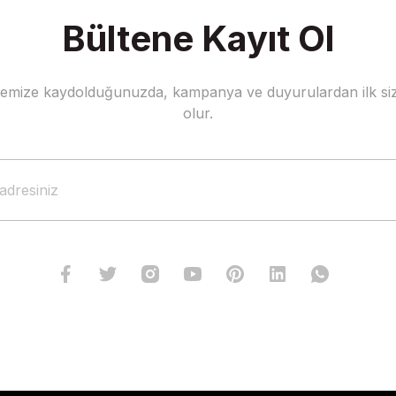
Bültene Kayıt Ol
stemize kaydolduğunuzda, kampanya ve duyurulardan ilk siz
olur.