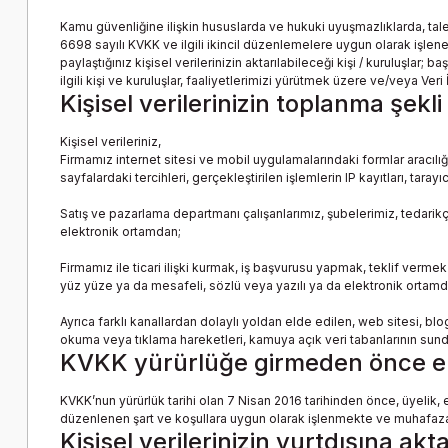
Kamu güvenliğine ilişkin hususlarda ve hukuki uyuşmazlıklarda, tale
6698 sayılı KVKK ve ilgili ikincil düzenlemelere uygun olarak işlenec
paylaştığınız kişisel verilerinizin aktarılabileceği kişi / kuruluşlar;
ilgili kişi ve kuruluşlar, faaliyetlerimizi yürütmek üzere ve/veya Veri İş
Kişisel verilerinizin toplanma şekli
Kişisel verileriniz,
Firmamız internet sitesi ve mobil uygulamalarındaki formlar aracılığıy
sayfalardaki tercihleri, gerçekleştirilen işlemlerin IP kayıtları, tara
Satış ve pazarlama departmanı çalışanlarımız, şubelerimiz, tedarikçiler
elektronik ortamdan;
Firmamız ile ticari ilişki kurmak, iş başvurusu yapmak, teklif vermek g
yüz yüze ya da mesafeli, sözlü veya yazılı ya da elektronik ortamd
Ayrıca farklı kanallardan dolaylı yoldan elde edilen, web sitesi, b
okuma veya tıklama hareketleri, kamuya açık veri tabanlarının sund
KVKK yürürlüğe girmeden önce elde
KVKK’nun yürürlük tarihi olan 7 Nisan 2016 tarihinden önce, üyelik, e
düzenlenen şart ve koşullara uygun olarak işlenmekte ve muhafaza
Kişisel verilerinizin yurtdışına akt