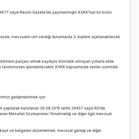
29677 sayılı Resmi Gazete’de yayınlanmıştır. KVKK’nun bir kısmı
ecek, mevzuatın izin verdiği durumlarda 3. kişilere açıklanabilecek
sisteminin parçası olmak kaydıyla otomatik olmayan yollarla elde
ak tarafımızdan işlenebilecektir. KVKK kapsamında veriler üzerinde
mizi geliştirebilmek için;
yapılarak hazırlanan 26.08.2015 tarihli 29457 sayılı RG’de
nlanan Mesafeli Sözleşmeler Yönetmeliği ve diğer ilgili mevzuat
kayıt ve belgeleri düzenlemek; mevzuat gereği ve diğer