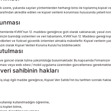
k üzere, yukarıda sayılan yöntemlerden herhangi birisi ile toplanmış kişisel
 tarafından akredite edilen ve kişisel verilerin korunması hususunda yeterli k
orunması
sistemlerde KVKK’nun 12. maddesi gereğince gizli olarak saklanacak; yasal zor
rinizin barındığı sistemleri ve veri tabanlarını, KVKK’nun 12. Maddesi gereği kiş
edbirleri ve fiziksel güvenlik önlemleri almakla mükelleftir. Kişisel verilerin 
 olarak Kişisel Verileri Koruma Kurulu’na bildirilecektir.
tutulması
u ve güncel olarak tutma yükümlülüğü bulunmaktadır. Bu kapsamda Firmamızın 
ylaşması veya web sitesi / mobil uygulama üzerinden güncellemesi gerekmekted
veri sahibinin hakları
olup ilgili madde gereğince, Kişisel Veri Sahibi’nin bu tarihten sonraki hakları
kullanılıp kullanılmadığını öğrenme,
ü kişileri bilme,