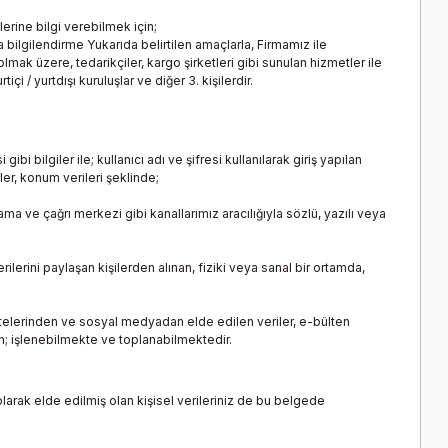
erine bilgi verebilmek için;
a bilgilendirme Yukarıda belirtilen amaçlarla, Firmamız ile
 olmak üzere, tedarikçiler, kargo şirketleri gibi sunulan hizmetler ile
içi / yurtdışı kuruluşlar ve diğer 3. kişilerdir.
 bilgiler ile; kullanıcı adı ve şifresi kullanılarak giriş yapılan
iler, konum verileri şeklinde;
lama ve çağrı merkezi gibi kanallarımız aracılığıyla sözlü, yazılı veya
rilerini paylaşan kişilerden alınan, fiziki veya sanal bir ortamda,
sitelerinden ve sosyal medyadan elde edilen veriler, e-bülten
n; işlenebilmekte ve toplanabilmektedir.
olarak elde edilmiş olan kişisel verileriniz de bu belgede