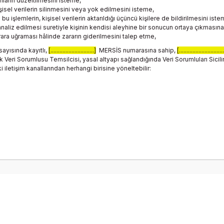
nların düzeltilmesini isteme,
sel verilerin silinmesini veya yok edilmesini isteme,
bu işlemlerin, kişisel verilerin aktarıldığı üçüncü kişilere de bildirilmesini iste
naliz edilmesi suretiyle kişinin kendisi aleyhine bir sonucun ortaya çıkmasına 
rara uğraması hâlinde zararın giderilmesini talep etme,
sayısında kayıtlı,
[.............................]
MERSİS numarasına sahip,
[..............................
eri Sorumlusu Temsilcisi, yasal altyapı sağlandığında Veri Sorumluları Sicil
ki iletişim kanallarından herhangi birisine yöneltebilir: