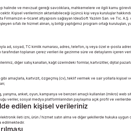
p halinde ve mevzuat gereği savcılıklara, mahkemelere ve ilgili kamu görevlil
ektir. Kişisel verilerinizin aktarılabileceği üçüncü kişi veya kuruluşlar hakkınd
 başta Firmamızın e-ticaret altyapısını sağlayan IdeaSoft Yazılım San. ve Tic. A.Ş.
leyen sıfatı ile hizmet alınan, iş birliği yaptığımız program ortağı kuruluşları, yurt
la ad, soyad, TC kimlik numarası, adres, telefon, iş veya özel e-posta adresi gibi
yıcı tarafından toplanan çerez verileri ile gezinme süre ve detaylarını içeren ver
imiz, diğer satış kanalları, kağıt üzerindeki formlar, kartvizitler, dijital pazar
ibi amaçlarla, kartvizit, özgeçmiş (cv), teklif vermek ve sair yollarla kişisel ve
an;
log, yarışma, anket, oyun, kampanya ve benzeri amaçlı kullanılan (mikro) web 
uğu veriler, sosyal medya platformlarından paylaşıma açık profil ve verilerde
 edilen kişisel verileriniz
lektronik ileti izni, ürün / hizmet satın alma ve diğer şekillerde hukuka uygun 
 edilmektedir.
arılması