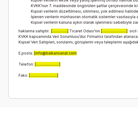
Kişisel verilerin eksik veya yanlış işlenmiş olması hâlinde bu
KVKK’nun 7. maddesinde öngörülen şartlar çerçevesinde kişi
Kişisel verilerin düzeltilmesi, silinmesi, yok edilmesi halinde 
İşlenen verilerin münhasıran otomatik sistemler vasıtasıyla a
Kişisel verilerin kanuna aykırı olarak işlenmesi sebebiyle za
haklarına sahiptir.
[................]
Ticaret Odası’nın
[..........................]
sicil 
KVKK kapsamında Veri Sorumlusu’dur. Firmamız tarafından atanacak V
Kişisel Veri Sahipleri, sorularını, görüşlerini veya taleplerini aşağıda
E.posta:
[info@balkansanat.com
Telefon:
[.........................]
Faks:
[.............................]