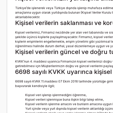
Türkiye’de işlenerek veya Türkiye dışında işlenip muhafaza edilme
amaçlarına uygun olarak yurtdışında bulunan (Kişisel Veriler Kurulu
aktarılabilecektir.
Kişisel verilerin saklanması ve k
Kişisel verileriniz, Firmamız nezdinde yer alan veri tabanında ve 
şekilde üçüncü kişilerle paylaşılmayacaktır. Firmamız, kişisel verile
kişilerin erişimlerini engellemekle, erişim yönetimi gibi yazılımsal t
öğrenilmesi halinde durum derhal, yasal düzenlemeye uygun ve yazılı
Kişisel verilerin güncel ve doğru 
KVKK’nun 4. maddesi uyarınca Firmamızın kişisel verilerinizi doğr
getirebilmesi için Müşterilerimizin doğru ve güncel verilerini pa
6698 sayılı KVKK uyarınca kişisel 
6698 sayılı KVKK 11.maddesi 07 Ekim 2016 tarihinde yürürlüğe girmiş 
başvurarak kendisiyle ilgili;
Kişisel veri işlenip işlenmediğini öğrenme,
Kişisel verileri işlenmişse buna ilişkin bilgi talep etme,
Kişisel verilerin işlenme amacını ve bunların amacına uygun 
Yurt içinde veya yurt dışında kişisel verilerin aktarıldığı üçünc