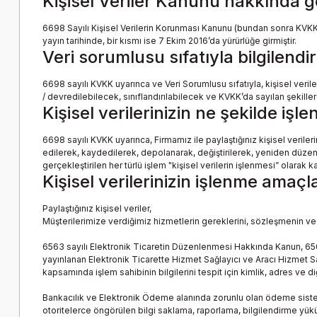
Kişisel Veriler Kanunu hakkında g
6698 Sayılı Kişisel Verilerin Korunması Kanunu (bundan sonra KVKK o
yayın tarihinde, bir kısmı ise 7 Ekim 2016’da yürürlüğe girmiştir.
Veri sorumlusu sıfatıyla bilgilend
6698 sayılı KVKK uyarınca ve Veri Sorumlusu sıfatıyla, kişisel ver
/ devredilebilecek, sınıflandırılabilecek ve KVKK’da sayılan şekiller
Kişisel verilerinizin ne şekilde işl
6698 sayılı KVKK uyarınca, Firmamız ile paylaştığınız kişisel veril
edilerek, kaydedilerek, depolanarak, değiştirilerek, yeniden düzenl
gerçekleştirilen her türlü işlem "kişisel verilerin işlenmesi” olarak 
Kişisel verilerinizin işlenme amaçl
Paylaştığınız kişisel veriler,
Müşterilerimize verdiğimiz hizmetlerin gereklerini, sözleşmenin ve 
6563 sayılı Elektronik Ticaretin Düzenlenmesi Hakkında Kanun, 650
yayınlanan Elektronik Ticarette Hizmet Sağlayıcı ve Aracı Hizmet Sa
kapsamında işlem sahibinin bilgilerini tespit için kimlik, adres ve di
Bankacılık ve Elektronik Ödeme alanında zorunlu olan ödeme siste
otoritelerce öngörülen bilgi saklama, raporlama, bilgilendirme yük