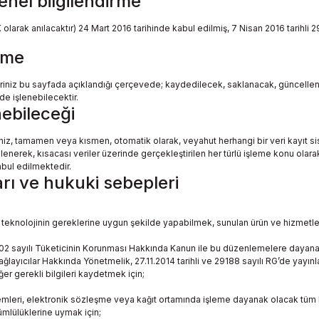
enel bilgilendirme
larak anılacaktır) 24 Mart 2016 tarihinde kabul edilmiş, 7 Nisan 2016 tarihli 
irme
ileriniz bu sayfada açıklandığı çerçevede; kaydedilecek, saklanacak, güncellen
de işlenebilecektir.
enebileceği
eriniz, tamamen veya kısmen, otomatik olarak, veyahut herhangi bir veri kayıt 
enerek, kısacası veriler üzerinde gerçekleştirilen her türlü işleme konu olar
kabul edilmektedir.
arı ve hukuki sebepleri
teknolojinin gereklerine uygun şekilde yapabilmek, sunulan ürün ve hizmetleri
2 sayılı Tüketicinin Korunması Hakkında Kanun ile bu düzenlemelere dayanak 
ğlayıcılar Hakkında Yönetmelik, 27.11.2014 tarihli ve 29188 sayılı RG’de yayı
ğer gerekli bilgileri kaydetmek için;
mleri, elektronik sözleşme veya kağıt ortamında işleme dayanak olacak tüm 
ümlülüklerine uymak için;