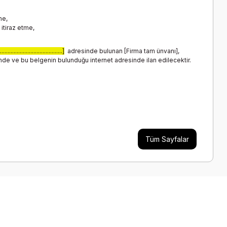
me,
itiraz etme,
.........................................]
adresinde bulunan [Firma tam ünvanı],
inde ve bu belgenin bulunduğu internet adresinde ilan edilecektir.
Tüm Sayfalar