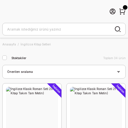
Anasayfa
İngilizce Kitap Setleri
Stoktakiler
Toplam 34 ürün
İndirim
İndirim