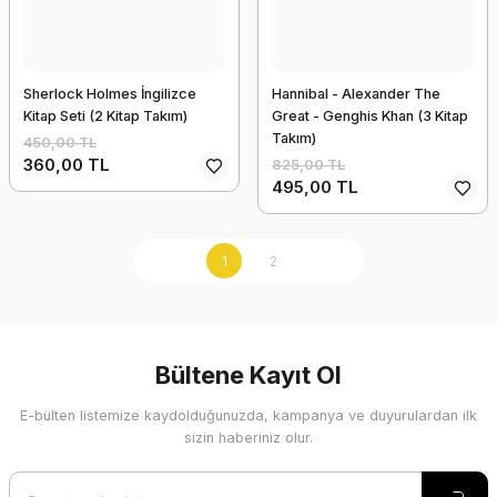
Sherlock Holmes İngilizce
Hannibal - Alexander The
Kitap Seti (2 Kitap Takım)
Great - Genghis Khan (3 Kitap
Takım)
450,00 TL
360,00 TL
825,00 TL
495,00 TL
1
2
Bültene Kayıt Ol
E-bülten listemize kaydolduğunuzda, kampanya ve duyurulardan ilk
sizin haberiniz olur.