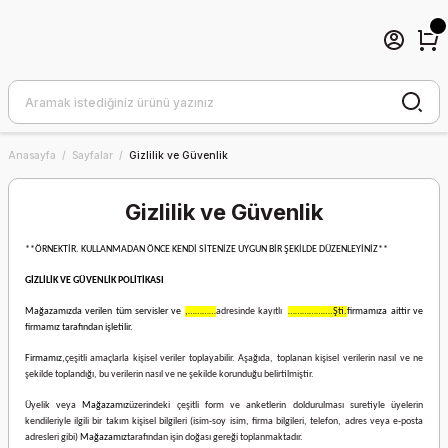
Anasayfa
Sayfalar
Gizlilik ve Güvenlik
Gizlilik ve Güvenlik
**ÖRNEKTİR. KULLANMADAN ÖNCE KENDİ SİTENİZE UYGUN BİR ŞEKİLDE DÜZENLEYİNİZ**
GİZLİLİK VE GÜVENLİK POLİTİKASI
Mağazamızda verilen tüm servisler ve
,…………
adresinde kayıtlı
……………….Şti.
firmamıza aittir ve
firmamız tarafından işletilir.
Firmamız,
çeşitli amaçlarla kişisel veriler toplayabilir. Aşağıda, toplanan kişisel verilerin nasıl ve ne
şekilde toplandığı, bu verilerin nasıl ve ne şekilde korunduğu belirtilmiştir.
Üyelik veya
Mağazamız
üzerindeki çeşitli form ve anketlerin doldurulması suretiyle üyelerin
kendileriyle ilgili bir takım kişisel bilgileri (isim-soy isim, firma bilgileri, telefon, adres veya e-posta
adresleri gibi)
Mağazamız
tarafından işin doğası gereği toplanmaktadır.