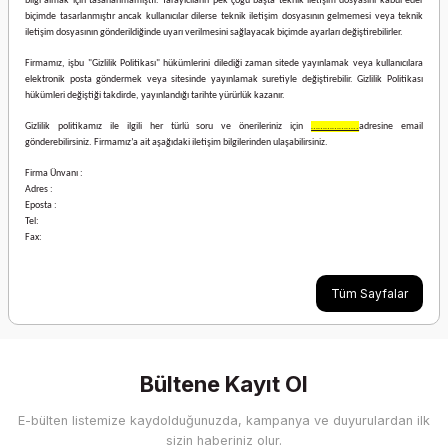
bilgi almak için tasarlanmamıştır. Tarayıcıların pek çoğu başta teknik iletişim dosyasını kabul eder
biçimde tasarlanmıştır ancak kullanıcılar dilerse teknik iletişim dosyasının gelmemesi veya teknik
iletişim dosyasının gönderildiğinde uyarı verilmesini sağlayacak biçimde ayarları değiştirebilirler.
Firmamız, işbu "Gizlilik Politikası" hükümlerini dilediği zaman sitede yayınlamak veya kullanıcılara
elektronik posta göndermek veya sitesinde yayınlamak suretiyle değiştirebilir. Gizlilik Politikası
hükümleri değiştiği takdirde, yayınlandığı tarihte yürürlük kazanır.
Gizlilik politikamız ile ilgili her türlü soru ve önerileriniz için
………………..
adresine email
gönderebilirsiniz. Firmamız’a ait aşağıdaki iletişim bilgilerinden ulaşabilirsiniz.
Firma Ünvanı :
Adres :
Eposta :
Tel:
Fax:
Tüm Sayfalar
Bültene Kayıt Ol
E-bülten listemize kaydolduğunuzda, kampanya ve duyurulardan ilk
sizin haberiniz olur.