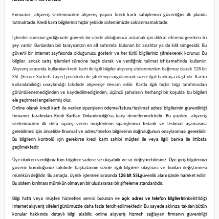
Firmamız
, alışveriş sitelerimizden alışveriş yapan kredi kartı sahiplerinin güvenliğini ilk planda
tutmaktadır. Kredi kartı bilgileriniz hiçbir şekilde sistemimizde saklanmamaktadır.
İşlemler sürecine girdiğinizde güvenli bir sitede olduğunuzu anlamak için dikkat etmeniz gereken iki
şey vardır. Bunlardan biri tarayıcınızın en alt satırında bulunan bir anahtar ya da kilit simgesidir. Bu
güvenli bir internet sayfasında olduğunuzu gösterir ve her türlü bilgileriniz şifrelenerek korunur. Bu
bilgiler, ancak satış işlemleri sürecine bağlı olarak ve verdiğiniz talimat istikametinde kullanılır.
Alışveriş sırasında kullanılan kredi kartı ile ilgili bilgiler alışveriş sitelerimizden bağımsız olarak 128 bit
SSL (Secure Sockets Layer) protokolü ile şifrelenip sorgulanmak üzere ilgili bankaya ulaştırılır. Kartın
kullanılabilirliği onaylandığı takdirde alışverişe devam edilir. Kartla ilgili hiçbir bilgi tarafımızdan
görüntülenemediğinden ve kaydedilmediğinden, üçüncü şahısların herhangi bir koşulda bu bilgileri
ele geçirmesi engellenmiş olur.
Online olarak kredi kartı ile verilen siparişlerin ödeme/fatura/teslimat adresi bilgilerinin güvenilirliği
firmamiz tarafından Kredi Kartları Dolandırıcılığı'na karşı denetlenmektedir. Bu yüzden, alışveriş
sitelerimizden ilk defa sipariş veren müşterilerin siparişlerinin tedarik ve teslimat aşamasına
gelebilmesi için öncelikle finansal ve adres/telefon bilgilerinin doğruluğunun onaylanması gereklidir.
Bu bilgilerin kontrolü için gerekirse kredi kartı sahibi müşteri ile veya ilgili banka ile irtibata
geçilmektedir.
Üye olurken verdiğiniz tüm bilgilere sadece siz ulaşabilir ve siz değiştirebilirsiniz. Üye giriş bilgilerinizi
güvenli koruduğunuz takdirde başkalarının sizinle ilgili bilgilere ulaşması ve bunları değiştirmesi
mümkün değildir. Bu amaçla, üyelik işlemleri sırasında
128 bit SSL
güvenlik alanı içinde hareket edilir.
Bu sistem kırılması mümkün olmayan bir uluslararası bir şifreleme standardıdır.
Bilgi hattı veya müşteri hizmetleri servisi bulunan ve
açık adres ve telefon bilgilerinin
belirtildiği
İnternet alışveriş siteleri günümüzde daha fazla tercih edilmektedir. Bu sayede aklınıza takılan bütün
konular hakkında detaylı bilgi alabilir, online alışveriş hizmeti sağlayan firmanın güvenirliği