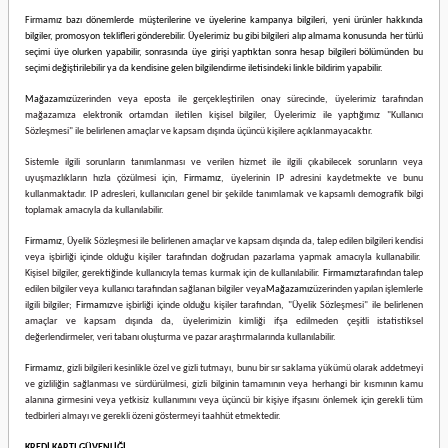
Firmamız bazı dönemlerde müşterilerine ve üyelerine kampanya bilgileri, yeni ürünler hakkında
bilgiler, promosyon teklifleri gönderebilir. Üyelerimiz bu gibi bilgileri alıp almama konusunda her türlü
seçimi üye olurken yapabilir, sonrasında üye girişi yaptıktan sonra hesap bilgileri bölümünden bu
seçimi değiştirilebilir ya da kendisine gelen bilgilendirme iletisindeki linkle bildirim yapabilir.
Mağazamız
üzerinden veya eposta ile gerçekleştirilen onay sürecinde, üyelerimiz tarafından
mağazamıza elektronik ortamdan iletilen kişisel bilgiler, Üyelerimiz ile yaptığımız "Kullanıcı
Sözleşmesi" ile belirlenen amaçlar ve kapsam dışında üçüncü kişilere açıklanmayacaktır.
Sistemle ilgili sorunların tanımlanması ve verilen hizmet ile ilgili çıkabilecek sorunların veya
uyuşmazlıkların hızla çözülmesi için,
Firmamız
, üyelerinin IP adresini kaydetmekte ve bunu
kullanmaktadır. IP adresleri, kullanıcıları genel bir şekilde tanımlamak ve kapsamlı demografik bilgi
toplamak amacıyla da kullanılabilir.
Firmamız
, Üyelik Sözleşmesi ile belirlenen amaçlar ve kapsam dışında da, talep edilen bilgileri kendisi
veya işbirliği içinde olduğu kişiler tarafından doğrudan pazarlama yapmak amacıyla kullanabilir.
Kişisel bilgiler, gerektiğinde kullanıcıyla temas kurmak için de kullanılabilir.
Firmamız
tarafından talep
edilen bilgiler veya kullanıcı tarafından sağlanan bilgiler veya
Mağazamız
üzerinden yapılan işlemlerle
ilgili bilgiler;
Firmamız
ve işbirliği içinde olduğu kişiler tarafından, "Üyelik Sözleşmesi" ile belirlenen
amaçlar ve kapsam dışında da, üyelerimizin kimliği ifşa edilmeden çeşitli istatistiksel
değerlendirmeler, veri tabanı oluşturma ve pazar araştırmalarında kullanılabilir.
Firmamız
, gizli bilgileri kesinlikle özel ve gizli tutmayı, bunu bir sır saklama yükümü olarak addetmeyi
ve gizliliğin sağlanması ve sürdürülmesi, gizli bilginin tamamının veya herhangi bir kısmının kamu
alanına girmesini veya yetkisiz kullanımını veya üçüncü bir kişiye ifşasını önlemek için gerekli tüm
tedbirleri almayı ve gerekli özeni göstermeyi taahhüt etmektedir.
KREDİ KARTI GÜVENLİĞİ