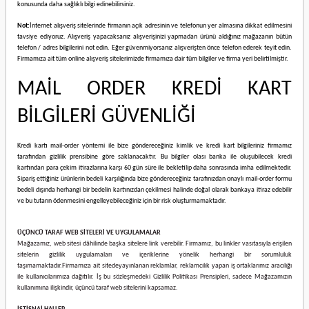
konusunda daha sağlıklı bilgi edinebilirsiniz.
Not:
İnternet alışveriş sitelerinde firmanın açık adresinin ve telefonun yer almasına dikkat edilmesini
tavsiye ediyoruz. Alışveriş yapacaksanız alışverişinizi yapmadan ürünü aldığınız mağazanın bütün
telefon / adres bilgilerini not edin. Eğer güvenmiyorsanız alışverişten önce telefon ederek teyit edin.
Firmamıza ait tüm online alışveriş sitelerimizde firmamıza dair tüm bilgiler ve firma yeri belirtilmiştir.
MAİL ORDER KREDİ KART
BİLGİLERİ GÜVENLİĞİ
Kredi kartı mail-order yöntemi ile bize göndereceğiniz kimlik ve kredi kart bilgileriniz firmamız
tarafından gizlilik prensibine göre saklanacaktır. Bu bilgiler olası banka ile oluşubilecek kredi
kartından para çekim itirazlarına karşı 60 gün süre ile bekletilip daha sonrasında imha edilmektedir.
Sipariş ettiğiniz ürünlerin bedeli karşılığında bize göndereceğiniz tarafınızdan onaylı mail-order formu
bedeli dışında herhangi bir bedelin kartınızdan çekilmesi halinde doğal olarak bankaya itiraz edebilir
ve bu tutarın ödenmesini engelleyebileceğiniz için bir risk oluşturmamaktadır.
ÜÇÜNCÜ TARAF WEB SİTELERİ VE UYGULAMALAR
Mağazamız, web sitesi dâhilinde başka sitelere link verebilir. Firmamız, bu linkler vasıtasıyla erişilen
sitelerin gizlilik uygulamaları ve içeriklerine yönelik herhangi bir sorumluluk
taşımamaktadır.
Firmamıza ait sitede
yayınlanan reklamlar, reklamcılık yapan iş ortaklarımız aracılığı
ile kullanıcılarımıza dağıtılır. İş bu sözleşmedeki Gizlilik Politikası Prensipleri, sadece Mağazamızın
kullanımına ilişkindir, üçüncü taraf web sitelerini kapsamaz.