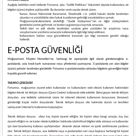
İSTİSNAİ HALLER
Aşağıda belirtilen sınırlı hallerde Firmamız, işbu "Gizlilik Politikası" hükümleri dışında kullanıcılara ait
bilgileri üçüncü kişilere açıklayabilir. Bu durumlar sınırlı sayıda olmak üzere;
Kanun, Kanun Hükmünde Kararname, Yönetmelik v.b. yetkili hukuki otorite tarafından
çıkarılan ve yürürlülükte olan hukuk kurallarının getirdiği zorunluluklara uymak;
Mağazamızınkullanıcılarla akdettiği "Üyelik Sözleşmesi"'nin ve diğer sözleşmelerin
gereklerini yerine getirmek ve bunları uygulamaya koymak amacıyla;
Yetkili idari ve adli otorite tarafından usulüne göre yürütülen bir araştırma veya
soruşturmanın yürütümü amacıyla kullanıcılarla ilgili bilgi talep edilmesi;
Kullanıcıların hakları veya güvenliklerini korumak için bilgi vermenin gerekli olduğu
hallerdir.
E-POSTA GÜVENLİĞİ
Mağazamızın Müşteri Hizmetleri’ne, herhangi bir siparişinizle ilgili olarak göndereceğiniz e-
postalarda, asla kredi kartı numaranızı veya şifrelerinizi yazmayınız. E-postalarda yer alan bilgiler
üçüncü şahıslar tarafından görülebilir. Firmamız e-postalarınızdan aktarılan bilgilerin güvenliğini hiçbir
koşulda garanti edemez.
TARAYICI ÇEREZLERİ
Firmamız, mağazamızı ziyaret eden kullanıcılar ve kullanıcıların web sitesini kullanımı hakkındaki
bilgileri teknik bir iletişim dosyası (Çerez-Cookie) kullanarak elde edebilir. Bahsi geçen teknik iletişim
dosyaları, ana bellekte saklanmak üzere bir internet sitesinin kullanıcının tarayıcısına (browser)
gönderdiği küçük metin dosyalarıdır. Teknik iletişim dosyası site hakkında durum ve tercihleri
saklayarak İnternet'in kullanımını kolaylaştırır.
Teknik iletişim dosyası, siteyi kaç kişinin ziyaret ettiğini, bir kişinin siteyi hangi amaçla, kaç kez
ziyaret ettiğini ve ne kadar sitede kaldıkları hakkında istatistiksel bilgileri elde etmeye ve kullanıcılar
için özel tasarlanmış kullanıcı sayfalarından dinamik olarak reklam ve içerik üretilmesine yardımcı
olur. Teknik iletişim dosyası, ana bellekte veya e-postanızdan veri veya başkaca herhangi bir kişisel