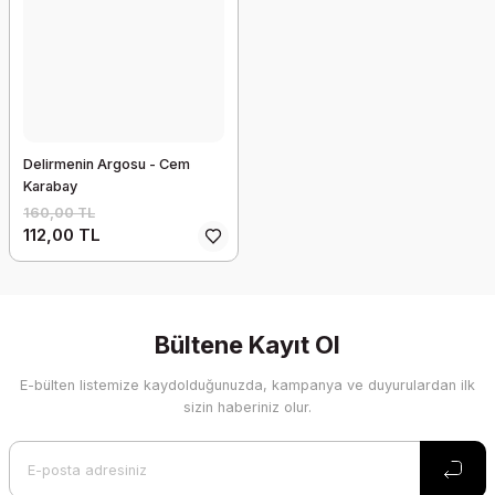
Delirmenin Argosu - Cem
Karabay
160,00 TL
112,00 TL
Bültene Kayıt Ol
E-bülten listemize kaydolduğunuzda, kampanya ve duyurulardan ilk
sizin haberiniz olur.