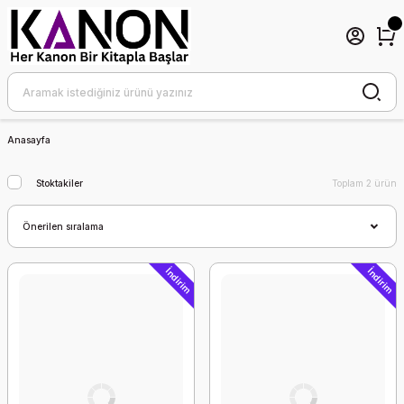
Anasayfa
Stoktakiler
Toplam 2 ürün
İndirim
İndirim