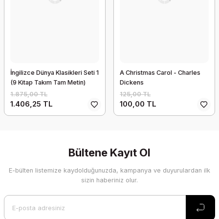
İngilizce Dünya Klasikleri Seti 1
A Christmas Carol - Charles
(9 Kitap Takım Tam Metin)
Dickens
1.875,00 TL
125,00 TL
1.406,25 TL
100,00 TL
Bültene Kayıt Ol
E-bülten listemize kaydolduğunuzda, kampanya ve duyurulardan ilk
sizin haberiniz olur.