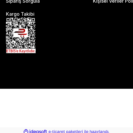
Sipariş Sorgula
Kişisel Veriler Pol
Kargo Takibi
ile
ideasoft
e-