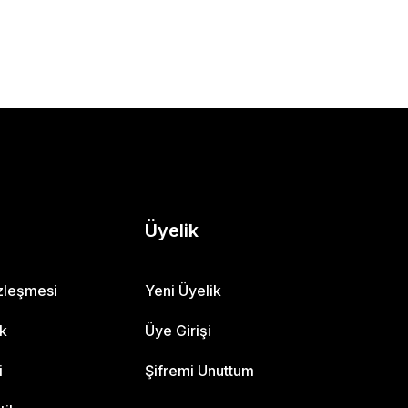
Üyelik
özleşmesi
Yeni Üyelik
ik
Üye Girişi
i
Şifremi Unuttum