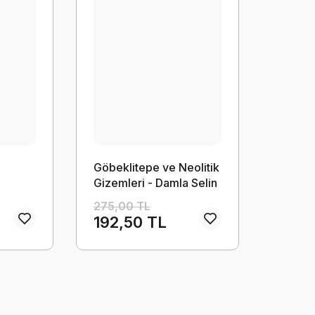
Göbeklitepe ve Neolitik
Gizemleri - Damla Selin
amla
Tomru
275,00 TL
192,50 TL