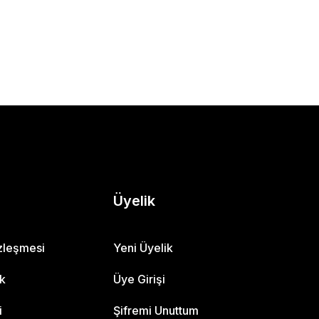
Üyelik
özleşmesi
Yeni Üyelik
ik
Üye Girişi
i
Şifremi Unuttum