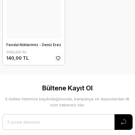
Feodal Köklerimiz - Deniz Erez
200,00 TL
140,00 TL
Bültene Kayıt Ol
E-bülten listemize kaydolduğunuzda, kampanya ve duyurulardan ilk
sizin haberiniz olur.