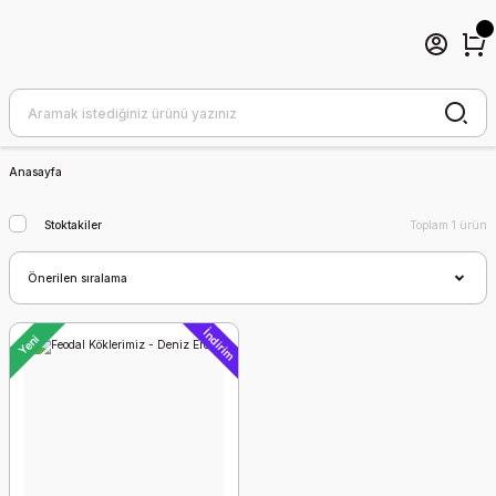
Anasayfa
Stoktakiler
Toplam 1 ürün
İndirim
Yeni