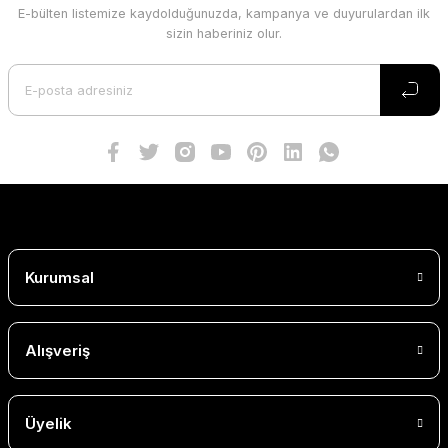
E-bülten listemize kaydolduğunuzda, kampanya ve duyurulardan ilk
sizin haberiniz olur.
Kurumsal
Alışveriş
Üyelik