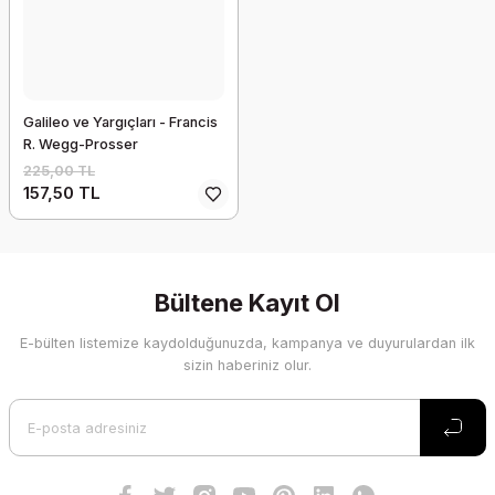
Galileo ve Yargıçları - Francis
R. Wegg-Prosser
225,00 TL
157,50 TL
Bültene Kayıt Ol
E-bülten listemize kaydolduğunuzda, kampanya ve duyurulardan ilk
sizin haberiniz olur.