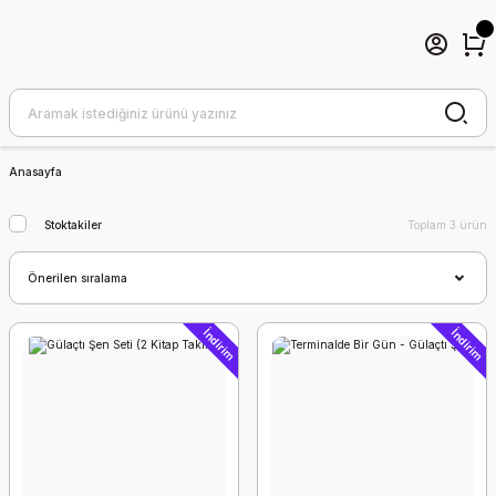
Anasayfa
Stoktakiler
Toplam 3 ürün
İndirim
İndirim