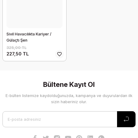
Sivil Havacılıkta Kariyer /
Gülaçtı Şen
325,00 TL
227,50 TL
Bültene Kayıt Ol
E-bülten listemize kaydolduğunuzda, kampanya ve duyurulardan ilk
sizin haberiniz olur.