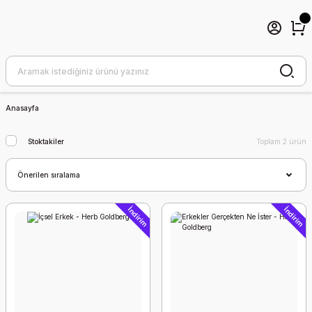
Anasayfa
Stoktakiler
Toplam 2 ürün
İndirim
İndirim