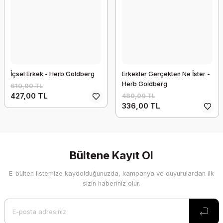
İçsel Erkek - Herb Goldberg
Erkekler Gerçekten Ne İster -
Herb Goldberg
610,00 TL
427,00 TL
480,00 TL
336,00 TL
Bültene Kayıt Ol
E-bülten listemize kaydolduğunuzda, kampanya ve duyurulardan ilk
sizin haberiniz olur.