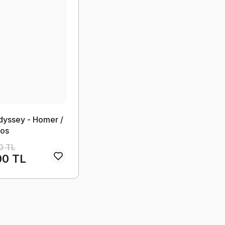
yssey - Homer /
os
0 TL
00 TL