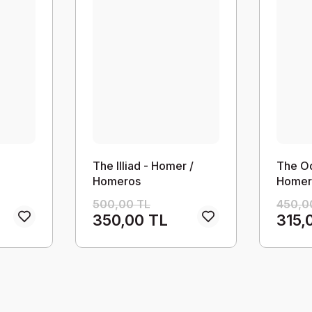
The Illiad - Homer /
The Od
Homeros
Homer
500,00 TL
450,0
350,00 TL
315,