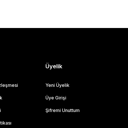
Üyelik
özleşmesi
Yeni Üyelik
ik
Üye Girişi
i
Şifremi Unuttum
itikası