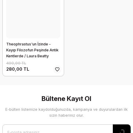
Theophrastus'un İzinde -
Kayıp Filozofun Peşinde Antik
Kentlerde / Laura Beatty
400,00 TL
280,00 TL
Bültene Kayıt Ol
E-bülten listemize kaydolduğunuzda, kampanya ve duyurulardan ilk
sizin haberiniz olur.