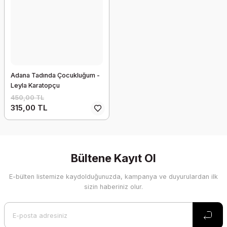
Adana Tadında Çocukluğum -
Leyla Karatopçu
450,00 TL
315,00 TL
Bültene Kayıt Ol
E-bülten listemize kaydolduğunuzda, kampanya ve duyurulardan ilk
sizin haberiniz olur.