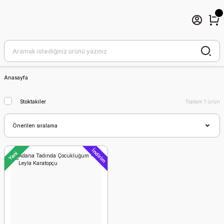
Anasayfa
Stoktakiler
Toplam 1 ürün
İndirim
Yeni