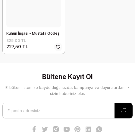
Ruhun İnşası - Mustafa Gödeş
325,00 TL
227,50 TL
Bültene Kayıt Ol
E-bülten listemize kaydolduğunuzda, kampanya ve duyurulardan ilk
sizin haberiniz olur.