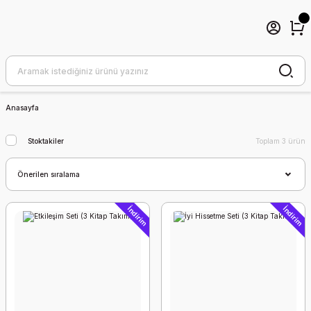
Anasayfa
Stoktakiler
Toplam 3 ürün
İndirim
İndirim