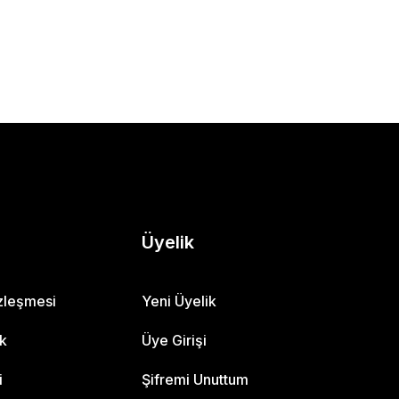
Üyelik
özleşmesi
Yeni Üyelik
ik
Üye Girişi
i
Şifremi Unuttum