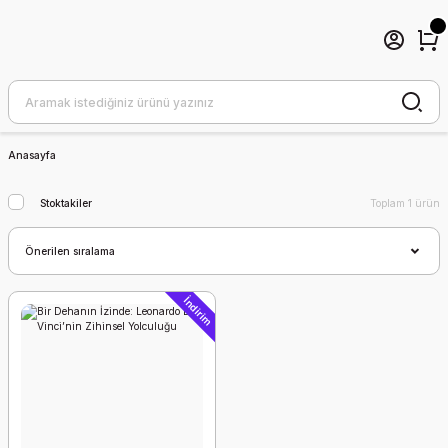
Anasayfa
Stoktakiler
Toplam 1 ürün
İndirim