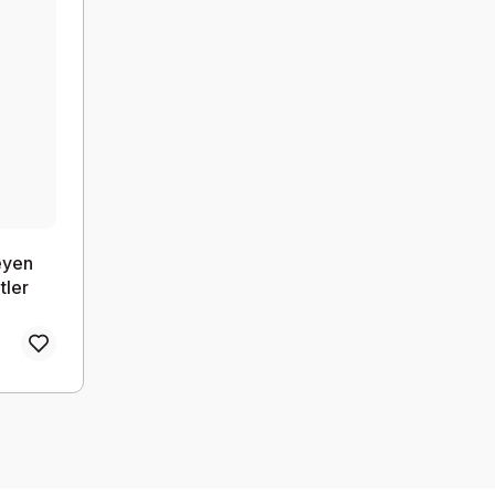
eyen
tler