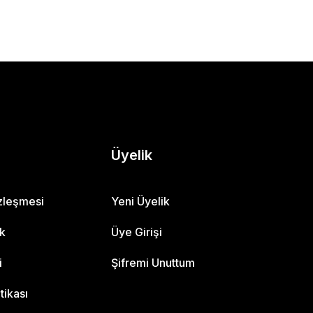
Üyelik
özleşmesi
Yeni Üyelik
ik
Üye Girişi
i
Şifremi Unuttum
itikası