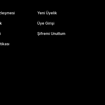
özleşmesi
Yeni Üyelik
ik
Üye Girişi
i
Şifremi Unuttum
itikası