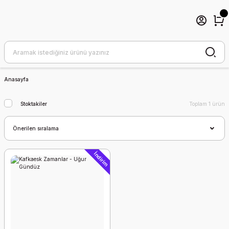
Anasayfa
Stoktakiler
Toplam 1 ürün
İndirim