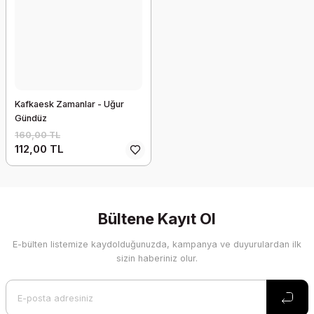
Kafkaesk Zamanlar - Uğur
Gündüz
160,00 TL
112,00 TL
Bültene Kayıt Ol
E-bülten listemize kaydolduğunuzda, kampanya ve duyurulardan ilk
sizin haberiniz olur.