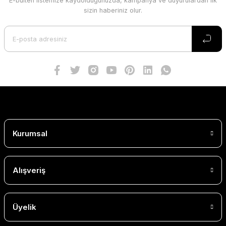
E-bülten listemize kaydolduğunuzda, kampanya ve duyurulardan ilk
sizin haberiniz olur.
Kurumsal
Alışveriş
Üyelik