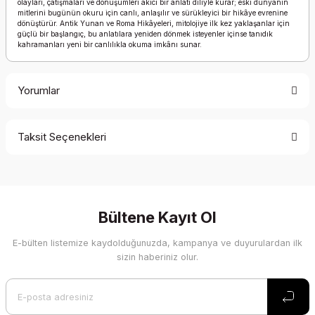
olayları, çatışmaları ve dönüşümleri akıcı bir anlatı diliyle kurar; eski dünyanın
mitlerini bugünün okuru için canlı, anlaşılır ve sürükleyici bir hikâye evrenine
dönüştürür. Antik Yunan ve Roma Hikâyeleri, mitolojiye ilk kez yaklaşanlar için
güçlü bir başlangıç, bu anlatılara yeniden dönmek isteyenler içinse tanıdık
kahramanları yeni bir canlılıkla okuma imkânı sunar.
Yorumlar
Taksit Seçenekleri
Bu ürüne ilk yorumu siz yapın!
Yorum Yaz
Bültene Kayıt Ol
E-bülten listemize kaydolduğunuzda, kampanya ve duyurulardan ilk
sizin haberiniz olur.