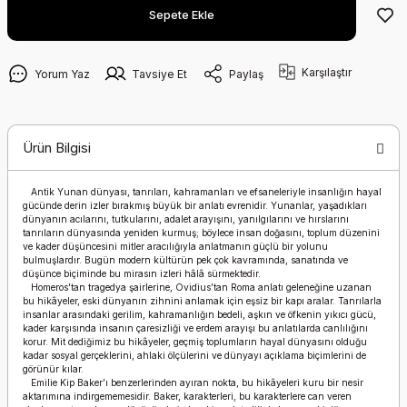
Sepete Ekle
Karşılaştır
Yorum Yaz
Tavsiye Et
Paylaş
Ürün Bilgisi
Antik Yunan dünyası, tanrıları, kahramanları ve efsaneleriyle insanlığın hayal
gücünde derin izler bırakmış büyük bir anlatı evrenidir. Yunanlar, yaşadıkları
dünyanın acılarını, tutkularını, adalet arayışını, yanılgılarını ve hırslarını
tanrıların dünyasında yeniden kurmuş; böylece insan doğasını, toplum düzenini
ve kader düşüncesini mitler aracılığıyla anlatmanın güçlü bir yolunu
bulmuşlardır. Bugün modern kültürün pek çok kavramında, sanatında ve
düşünce biçiminde bu mirasın izleri hâlâ sürmektedir.
Homeros’tan tragedya şairlerine, Ovidius’tan Roma anlatı geleneğine uzanan
bu hikâyeler, eski dünyanın zihnini anlamak için eşsiz bir kapı aralar. Tanrılarla
insanlar arasındaki gerilim, kahramanlığın bedeli, aşkın ve öfkenin yıkıcı gücü,
kader karşısında insanın çaresizliği ve erdem arayışı bu anlatılarda canlılığını
korur. Mit dediğimiz bu hikâyeler, geçmiş toplumların hayal dünyasını olduğu
kadar sosyal gerçeklerini, ahlaki ölçülerini ve dünyayı açıklama biçimlerini de
görünür kılar.
Emilie Kip Baker’ı benzerlerinden ayıran nokta, bu hikâyeleri kuru bir nesir
aktarımına indirgememesidir. Baker, karakterleri, bu karakterlere can veren