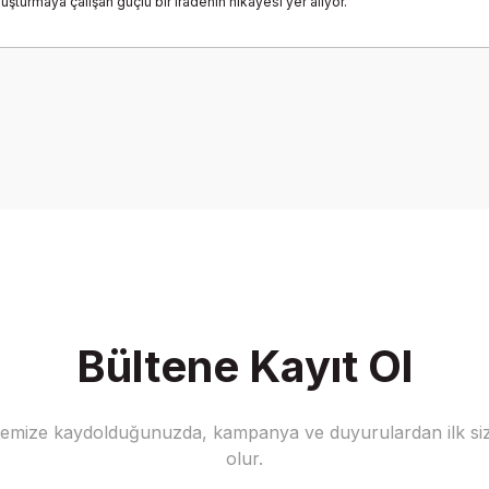
turmaya çalışan güçlü bir iradenin hikâyesi yer alıyor.
Bu ürüne ilk yorumu siz yapın!
Yorum Yaz
Bültene Kayıt Ol
stemize kaydolduğunuzda, kampanya ve duyurulardan ilk siz
olur.