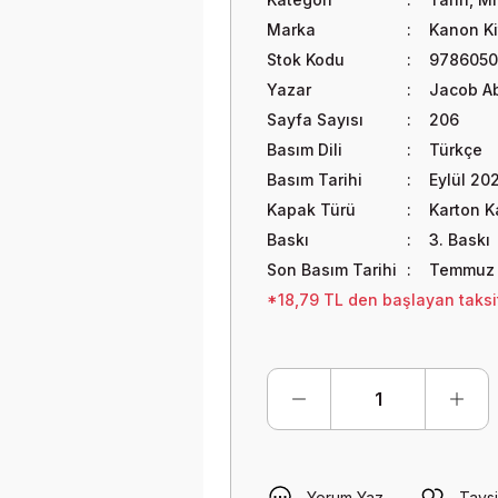
Marka
Kanon Ki
Stok Kodu
978605
Yazar
Jacob A
Sayfa Sayısı
206
Basım Dili
Türkçe
Basım Tarihi
Eylül 20
Kapak Türü
Karton 
Baskı
3. Baskı
Son Basım Tarihi
Temmuz
*18,79 TL den başlayan taksit
Yorum Yaz
Tavsi