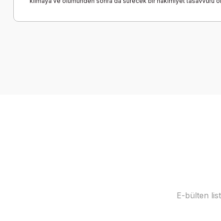
kılmaya ve ölümünden sonra da sürecek bir hâkimiyet tasavvuru oluş
E-bülten li