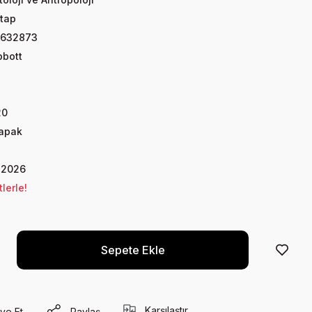
tap
0632873
bbott
20
Kapak
 2026
lerle!
Sepete Ekle
Karşılaştır
ye Et
Paylaş