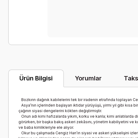
Yorumlar
Taks
Ürün Bilgisi
Bozkırın dağınık kabilelerini tek bir iradenin etrafında toplayan Ce
Asya’nın içlerinden başlayan iktidar yürüyüşü, yirmi yıl gibi kısa bi
çağının siyasi dengelerini kökten değiştirmiştir.
Onun adı kimi hafızalarda yıkım, korku ve kanla; kimi anlatılarda disi
görürken, bir başka bakış askeri zekâsını, yönetim kabiliyetini ve k
ve baba kimlikleriyle ele alıyor.
Okur bu çalışmada Cengiz Han’ın siyasi ve askeri yükselişini izlerk