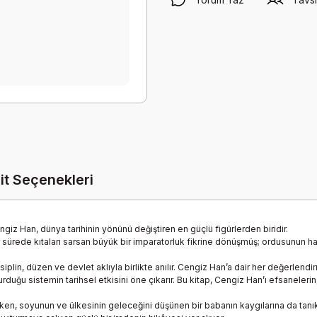
it Seçenekleri
ngiz Han, dünya tarihinin yönünü değiştiren en güçlü figürlerden biridir.
r sürede kıtaları sarsan büyük bir imparatorluk fikrine dönüşmüş; ordusunun harek
plin, düzen ve devlet aklıyla birlikte anılır. Cengiz Han’a dair her değerlendirm
urduğu sistemin tarihsel etkisini öne çıkarır. Bu kitap, Cengiz Han’ı efsanele
en, soyunun ve ülkesinin geleceğini düşünen bir babanın kaygılarına da tanık ol