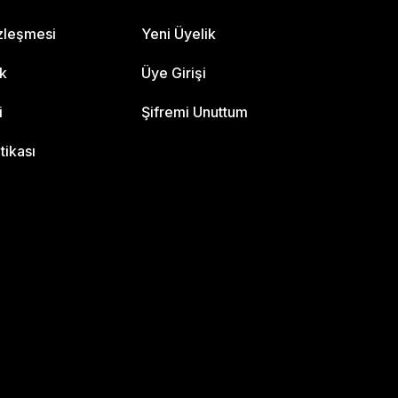
özleşmesi
Yeni Üyelik
ik
Üye Girişi
i
Şifremi Unuttum
itikası