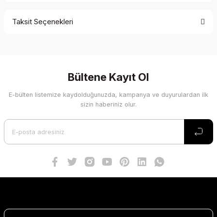
Taksit Seçenekleri
Bu ürüne ilk yorumu siz yapın!
Yorum Yaz
Bültene Kayıt Ol
E-bülten listemize kaydolduğunuzda, kampanya ve duyurulardan ilk
sizin haberiniz olur.