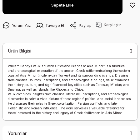
Sepete Ekle
Karşılaştır
Yorum Yaz
Tavsiye Et
Paylaş
Ürün Bilgisi
William Sandys Vaux's “Greek Cities and Islands of Asia Minor” is a historical
and archaeological exploration of the ancient Greek settlements along the western
coast of Asia Minor (modern-day Turkey) and its surrounding islands. Drawing
from classical sources, inscriptions, and archaeological findings, Vaux examines
the history, culture, and significance of key cities such as Ephesus, Miletus, and
Smyrna, as well as islands like Rhodes and Chios.
Vaux combines insights from classical literature, inscriptions, and archaeological
discoveries to paint a vivid picture of these regions' political and social landscapes.
He discusses their roles in Greek colonization, Persian conflicts, and later
Hellenistic and Roman influence. The work serves as a valuable reference for
those interested in the history and legacy of Greek civilization in Asia Minor.
Yorumlar