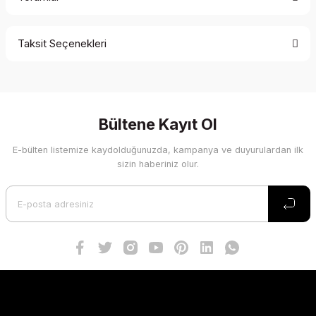
Taksit Seçenekleri
Bu ürüne ilk yorumu siz yapın!
Yorum Yaz
Bültene Kayıt Ol
E-bülten listemize kaydolduğunuzda, kampanya ve duyurulardan ilk
sizin haberiniz olur.