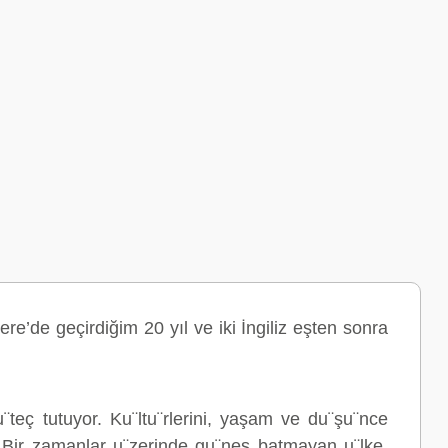
ere’de geçirdiğim 20 yıl ve iki İngiliz eşten sonra
¨teç tutuyor. Ku¨ltu¨rlerini, yaşam ve du¨şu¨nce
r. Bir zamanlar u¨zerinde gu¨neş batmayan u¨lke,