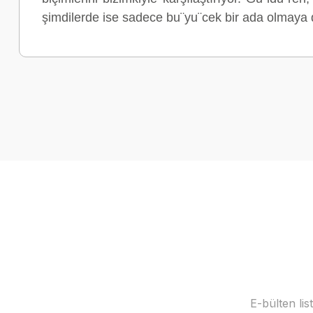
şimdilerde ise sadece bu¨yu¨cek bir ada olmaya do
E-bülten li