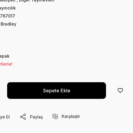
yıncılık
767017
 Bradley
Kapak
lerle!
Sepete Ekle
Karşılaştır
ye Et
Paylaş