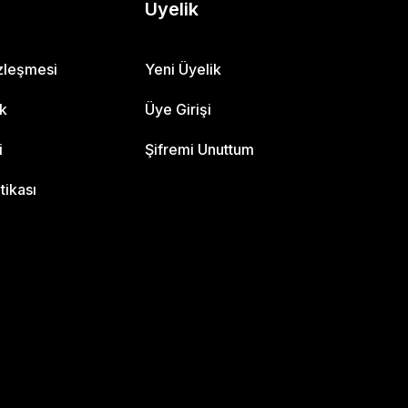
Üyelik
özleşmesi
Yeni Üyelik
ik
Üye Girişi
i
Şifremi Unuttum
itikası