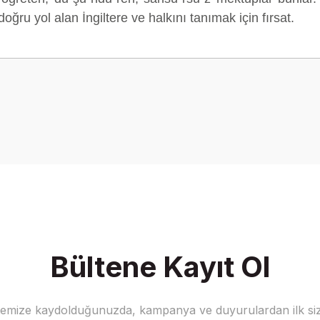
ğru yol alan İngiltere ve halkını tanımak için fırsat.
Bu ürüne ilk yorumu siz yapın!
Yorum Yaz
Bültene Kayıt Ol
stemize kaydolduğunuzda, kampanya ve duyurulardan ilk siz