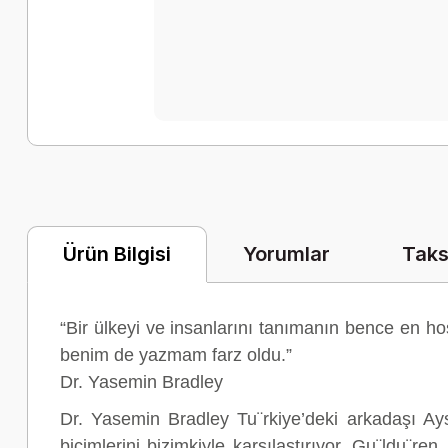
Yorumlar
Taks
Ürün Bilgisi
“Bir ülkeyi ve insanlarını tanımanın bence en hoş 
benim de yazmam farz oldu.”
Dr. Yasemin Bradley
Dr. Yasemin Bradley Tu¨rkiye’deki arkadaşı Ayse
biçimlerini bizimkiyle karşılaştırıyor. Gu¨ldu¨