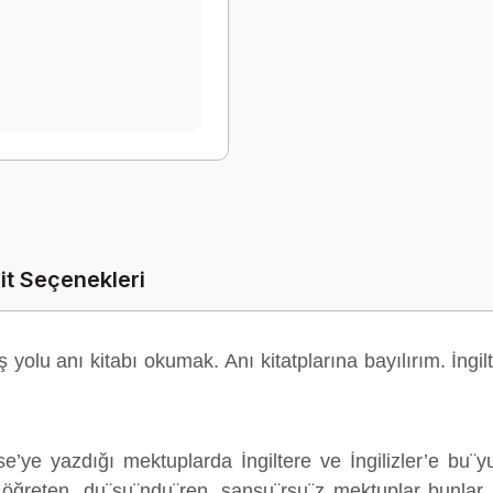
it Seçenekleri
yolu anı kitabı okumak. Anı kitatplarına bayılırım. İngilt
’ye yazdığı mektuplarda İngiltere ve İngilizler’e bu¨yu
ren, öğreten, du¨şu¨ndu¨ren, sansu¨rsu¨z mektuplar bunla