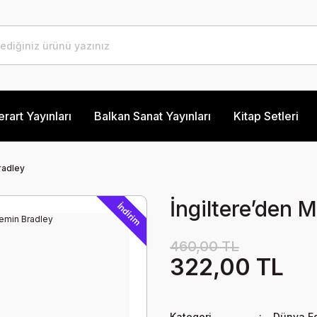
erart Yayınları
Balkan Sanat Yayınları
Kitap Setleri
radley
İngiltere’den 
İndirim
460,00 TL
322,00 TL
Kategori
Dünya Ed