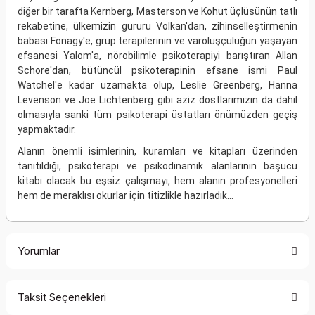
diğer bir tarafta Kernberg, Masterson ve Kohut üçlüsünün tatlı
rekabetine, ülkemizin gururu Volkan'dan, zihinselleştirmenin
babası Fonagy'e, grup terapilerinin ve varoluşçuluğun yaşayan
efsanesi Yalom'a, nörobilimle psikoterapiyi barıştıran Allan
Schore'dan, bütüncül psikoterapinin efsane ismi Paul
Watchel'e kadar uzamakta olup, Leslie Greenberg, Hanna
Levenson ve Joe Lichtenberg gibi aziz dostlarımızın da dahil
olmasıyla sanki tüm psikoterapi üstatları önümüzden geçiş
yapmaktadır.
Alanın önemli isimlerinin, kuramları ve kitapları üzerinden
tanıtıldığı, psikoterapi ve psikodinamik alanlarının başucu
kitabı olacak bu eşsiz çalışmayı, hem alanın profesyonelleri
hem de meraklısı okurlar için titizlikle hazırladık...
Yorumlar
Taksit Seçenekleri
Bu ürüne ilk yorumu siz yapın!