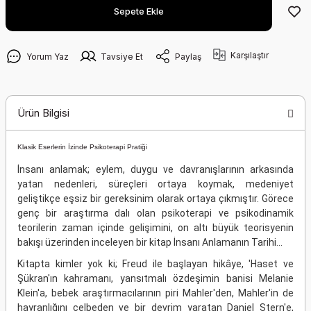
Sepete Ekle
Karşılaştır
Yorum Yaz
Tavsiye Et
Paylaş
Ürün Bilgisi
Klasik Eserlerin İzinde Psikoterapi Pratiği
İnsanı anlamak; eylem, duygu ve davranışlarının arkasında
yatan nedenleri, süreçleri ortaya koymak, medeniyet
geliştikçe eşsiz bir gereksinim olarak ortaya çıkmıştır. Görece
genç bir araştırma dalı olan psikoterapi ve psikodinamik
teorilerin zaman içinde gelişimini, on altı büyük teorisyenin
bakışı üzerinden inceleyen bir kitap İnsanı Anlamanın Tarihi...
Kitapta kimler yok ki; Freud ile başlayan hikâye, 'Haset ve
Şükran'ın kahramanı, yansıtmalı özdeşimin banisi Melanie
Klein'a, bebek araştırmacılarının piri Mahler'den, Mahler'in de
hayranlığını celbeden ve bir devrim yaratan Daniel Stern'e,