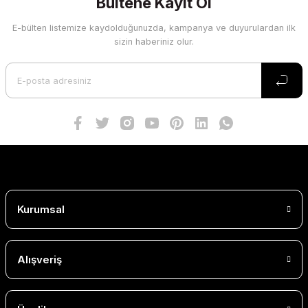
Bültene Kayıt Ol
E-bülten listemize kaydolduğunuzda, kampanya ve duyurulardan ilk
sizin haberiniz olur.
Kurumsal
Alışveriş