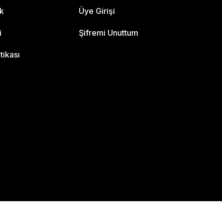
ik
Üye Girişi
i
Şifremi Unuttum
itikası