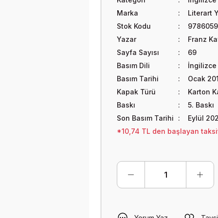
Marka
Literart 
Stok Kodu
9786059
Yazar
Franz Ka
Sayfa Sayısı
69
Basım Dili
İngilizce
Basım Tarihi
Ocak 20
Kapak Türü
Karton 
Baskı
5. Baskı
Son Basım Tarihi
Eylül 20
*10,74 TL den başlayan taksit
Yorum Yaz
Tavsi