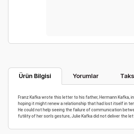
Yorumlar
Taks
Ürün Bilgisi
Franz Kafka wrote this letter to his father, Hermann Kafka, i
hoping it might renew a relationship that had lost itself in t
He could not help seeing the failure of communication betwe
futility of her son’s gesture, Julie Kafka did not deliver the le