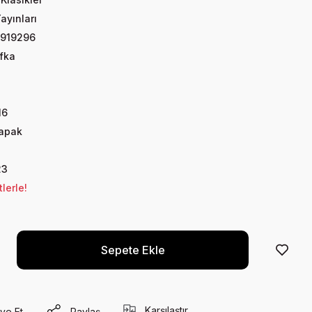
Yayınları
919296
fka
16
Kapak
23
lerle!
Sepete Ekle
Karşılaştır
ye Et
Paylaş