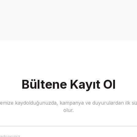
Bu ürüne ilk yorumu siz yapın!
Yorum Yaz
Bültene Kayıt Ol
stemize kaydolduğunuzda, kampanya ve duyurulardan ilk siz
olur.