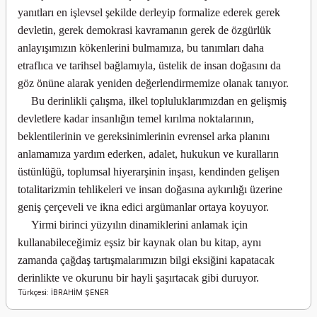
yanıtları en işlevsel şekilde derleyip formalize ederek gerek
devletin, gerek demokrasi kavramanın gerek de özgürlük
anlayışımızın kökenlerini bulmamıza, bu tanımları daha
etraflıca ve tarihsel bağlamıyla, üstelik de insan doğasını da
göz önüne alarak yeniden değerlendirmemize olanak tanıyor.
Bu derinlikli çalışma, ilkel topluluklarımızdan en gelişmiş
devletlere kadar insanlığın temel kırılma noktalarının,
beklentilerinin ve gereksinimlerinin evrensel arka planını
anlamamıza yardım ederken, adalet, hukukun ve kuralların
üstünlüğü, toplumsal hiyerarşinin inşası, kendinden gelişen
totalitarizmin tehlikeleri ve insan doğasına aykırılığı üzerine
geniş çerçeveli ve ikna edici argümanlar ortaya koyuyor.
Yirmi birinci yüzyılın dinamiklerini anlamak için
kullanabileceğimiz eşsiz bir kaynak olan bu kitap, aynı
zamanda çağdaş tartışmalarımızın bilgi eksiğini kapatacak
derinlikte ve okurunu bir hayli şaşırtacak gibi duruyor.
Türkçesi: İBRAHİM ŞENER