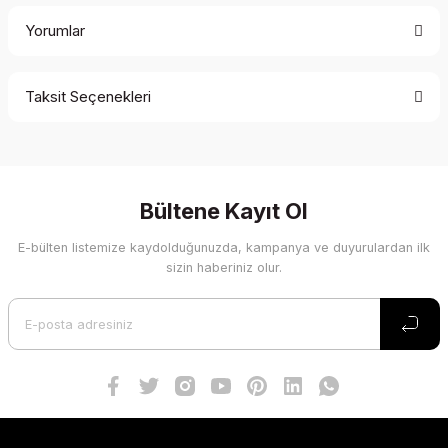
Yorumlar
Taksit Seçenekleri
Bu ürüne ilk yorumu siz yapın!
Yorum Yaz
Bültene Kayıt Ol
E-bülten listemize kaydolduğunuzda, kampanya ve duyurulardan ilk
sizin haberiniz olur.