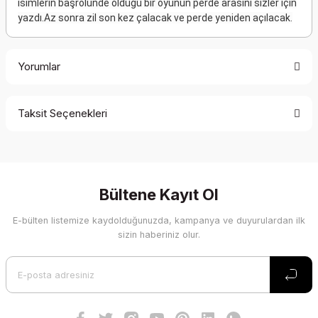
isimlerin başrolünde olduğu bir oyunun perde arasını sizler için
yazdı.Az sonra zil son kez çalacak ve perde yeniden açılacak.
Yorumlar
Taksit Seçenekleri
Bu ürüne ilk yorumu siz yapın!
Yorum Yaz
Bültene Kayıt Ol
E-bülten listemize kaydolduğunuzda, kampanya ve duyurulardan ilk
sizin haberiniz olur.