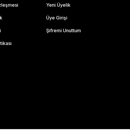
özleşmesi
Yeni Üyelik
ik
Üye Girişi
i
Şifremi Unuttum
itikası