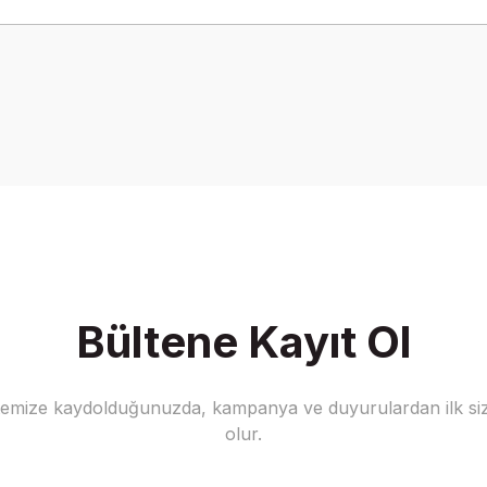
Bu ürüne ilk yorumu siz yapın!
Yorum Yaz
Bültene Kayıt Ol
stemize kaydolduğunuzda, kampanya ve duyurulardan ilk siz
olur.