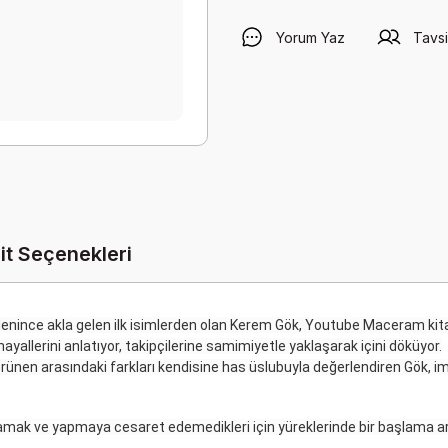
Yorum Yaz
Tavsi
it Seçenekleri
 denince akla gelen ilk isimlerden olan Kerem Gök, Youtube Maceram ki
hayallerini anlatıyor, takipçilerine samimiyetle yaklaşarak içini döküyor.
örünen arasındaki farkları kendisine has üslubuyla değerlendiren Gök, im
ğlamak ve yapmaya cesaret edemedikleri için yüreklerinde bir başlama a