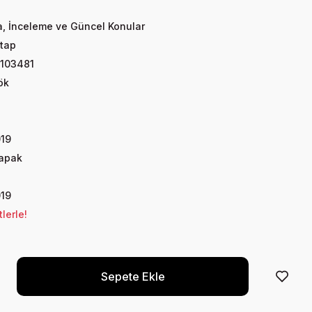
a, İnceleme ve Güncel Konular
tap
103481
ök
019
Kapak
019
lerle!
Sepete Ekle