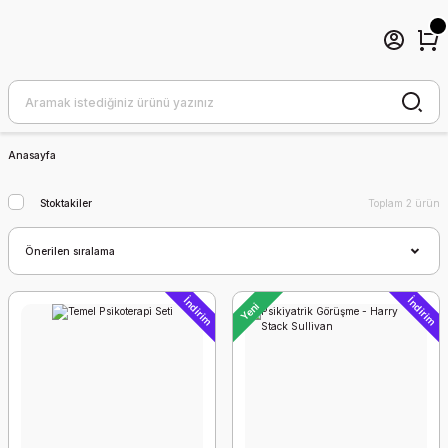
Anasayfa
Stoktakiler
Toplam 2 ürün
İndirim
İndirim
Yeni