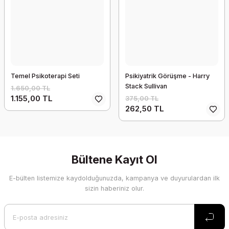
Temel Psikoterapi Seti
Psikiyatrik Görüşme - Harry
Stack Sullivan
1.650,00 TL
1.155,00 TL
375,00 TL
262,50 TL
Bültene Kayıt Ol
E-bülten listemize kaydolduğunuzda, kampanya ve duyurulardan ilk
sizin haberiniz olur.