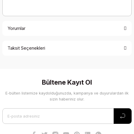
Yorumlar
Taksit Seçenekleri
Bu ürüne ilk yorumu siz yapın!
Yorum Yaz
Bültene Kayıt Ol
E-bülten listemize kaydolduğunuzda, kampanya ve duyurulardan ilk
sizin haberiniz olur.