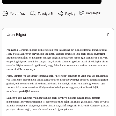
Karşılaştır
Yorum Yaz
Tavsiye Et
Paylaş
Ürün Bilgisi
Psikiyatrik Görüşme, modern psikoterapinin yapı taşlarından biri olan kişilerarası kuramın ustası
Harry Stack Sullivan’ın başyapıtıdır. Bu kitap, yalnızca terapistler için değil; insan davranışını,
ilişkilerin derinliğini ve iletişimin kırılgan doğasını merak eden herkes için yazılmıştır. Sullivan,
terapötik görüşmeyi teknik bir süreçten öte, dikkatle izlenmesi gereken insani bir etkileşim olarak
tanımlar. Kişiler arasındaki gerilimleri, kaygı örüntülerini ve savunma mekanizmalarını sade ama
sarsıcı bir dille ortaya koyar.
Kitap, yalnızca "ne yapılmalı" sorusuna değil, "ne oluyor" sorusuna da yanıt arar. Ses tonlarından
yüz ifadelerine, sözsüz mesajlardan küçük tepkilere kadar her ayrıntıyı önemser. Terapistin gözlem
gücünü, etik sorumlulukla birleştirmesini önerir. Bu yönüyle kitap, yalnızca bilgi vermez; aynı
zamanda bakış açısı kazandırır. Görüşme sürecinde duyulan kaygının yok edilmesi değil,
anlaşılması gerektiğini savunur.
Sullivan’a göre iyileşme, yalnızca teknikle değil, saygı ve dikkatle kurulan insani temasla
mümkündür. Bu yüzden terapistin işi sadece dinlemek değil, anlamaya çalışmaktır. Kitap boyunca
aktarılan deneyimler, okuyucuyu da bu sürecin parçası hâline getirir. Psikiyatrik Görüşme, yalnızca
psikiyatri alanına değil, insan olmanın karmaşıklığına ışık tutar.