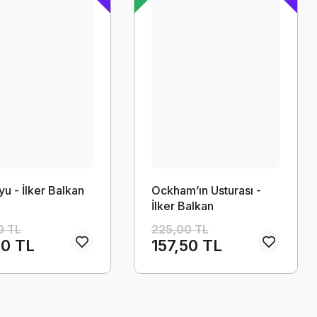
yu - İlker Balkan
Ockham’ın Usturası -
İlker Balkan
0 TL
225,00 TL
50 TL
157,50 TL