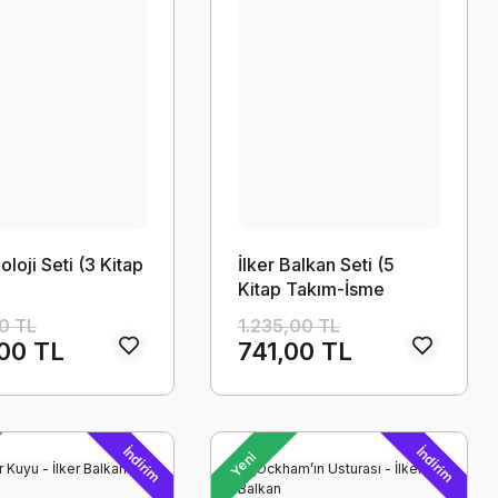
loji Seti (3 Kitap
İlker Balkan Seti (5
)
Kitap Takım-İsme
İmzalı)
0 TL
1.235,00 TL
00 TL
741,00 TL
İndirim
İndirim
Yeni