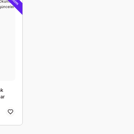
İndirim
ak
ar
er -