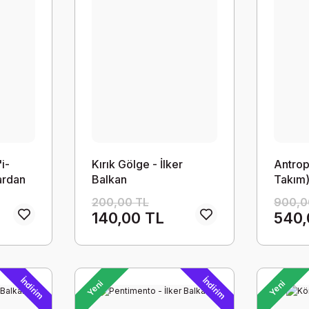
'i-
Kırık Gölge - İlker
Antropo
ardan
Balkan
Takım
200,00 TL
900,0
140,00 TL
540,
İndirim
İndirim
Yeni
Yeni