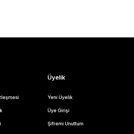
Üyelik
özleşmesi
Yeni Üyelik
ik
Üye Girişi
i
Şifremi Unuttum