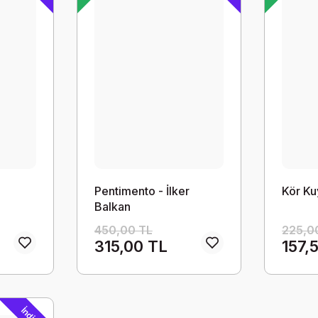
Pentimento - İlker
Kör Ku
Balkan
450,00 TL
225,0
315,00 TL
157,