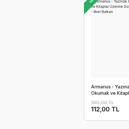
Yeni
Armarius - Yazm
Okumak ve Kitapl
Üzerine Düşüncel
160,00 TL
İlker Balkan
112,00 TL