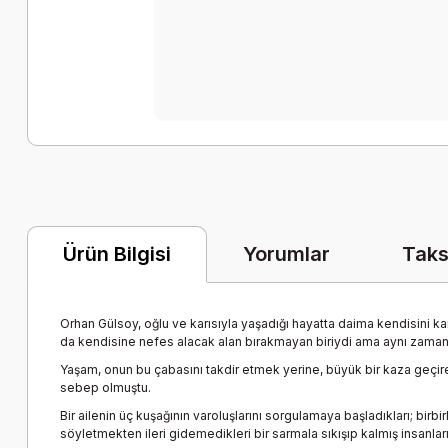
Yorumlar
Taks
Ürün Bilgisi
Orhan Gülsoy, oğlu ve karısıyla yaşadığı hayatta daima kendisini k
da kendisine nefes alacak alan bırakmayan biriydi ama aynı zamanda
Yaşam, onun bu çabasını takdir etmek yerine, büyük bir kaza geçire
sebep olmuştu.
Bir ailenin üç kuşağının varoluşlarını sorgulamaya başladıkları; birb
söyletmekten ileri gidemedikleri bir sarmala sıkışıp kalmış insanla