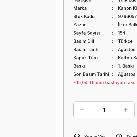
Marka
Kanon Ki
Stok Kodu
978605
Yazar
İlker Bal
Sayfa Sayısı
154
Basım Dili
Türkçe
Basım Tarihi
Ağustos
Kapak Türü
Karton 
Baskı
1. Baskı
Son Basım Tarihi
Ağustos
*15,04 TL den başlayan taksit
Yorum Yaz
Tavsi