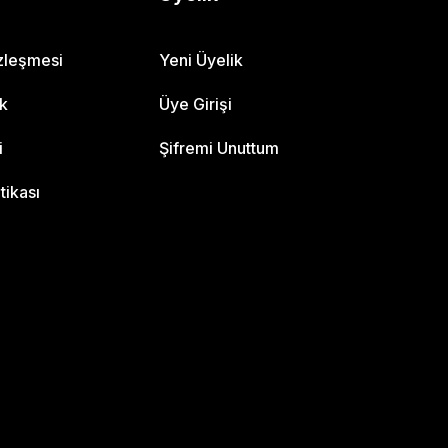
özleşmesi
Yeni Üyelik
ik
Üye Girişi
i
Şifremi Unuttum
itikası