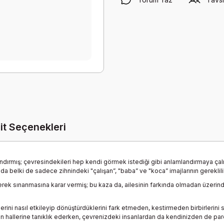
it Seçenekleri
andırmış; çevresindekileri hep kendi görmek istediği gibi anlamlandırmaya ça
 belki de sadece zihnindeki "çalışan”, "baba” ve "koca” imajlarının gereklil
rek sınanmasına karar vermiş; bu kaza da, ailesinin farkında olmadan üzerinde
irlerini nasıl etkileyip dönüştürdüklerini fark etmeden, kestirmeden birbirleri
rın hallerine tanıklık ederken, çevrenizdeki insanlardan da kendinizden de par