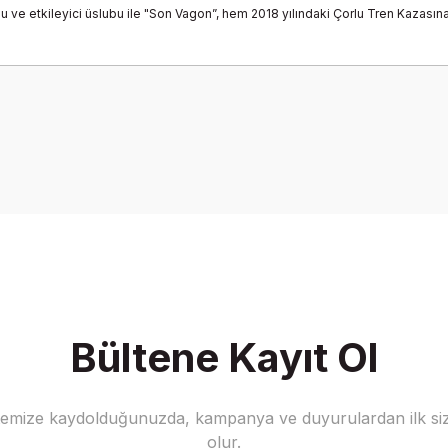
gusu ve etkileyici üslubu ile "Son Vagon”, hem 2018 yılındaki Çorlu Tren Kazas
Bu ürüne ilk yorumu siz yapın!
Yorum Yaz
Bültene Kayıt Ol
stemize kaydolduğunuzda, kampanya ve duyurulardan ilk siz
olur.