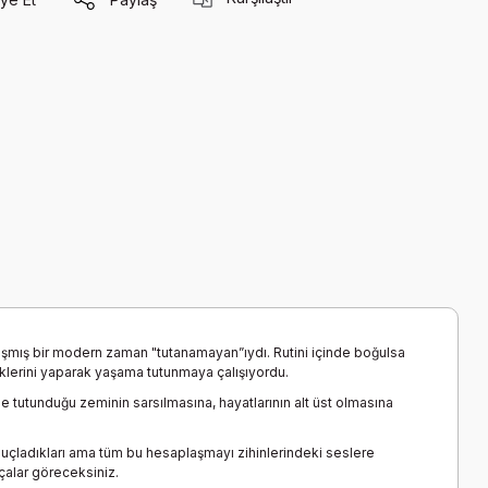
lışmış bir modern zaman "tutanamayan”ıydı. Rutini içinde boğulsa
iklerini yaparak yaşama tutunmaya çalışıyordu.
 tutunduğu zeminin sarsılmasına, hayatlarının alt üst olmasına
ni suçladıkları ama tüm bu hesaplaşmayı zihinlerindeki seslere
çalar göreceksiniz.