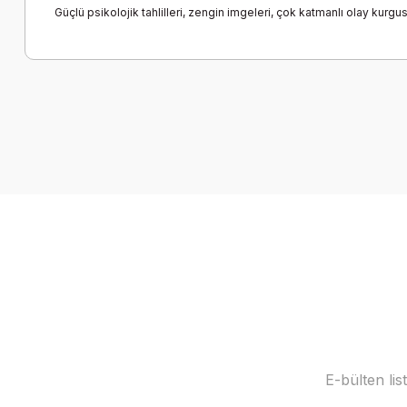
Güçlü psikolojik tahlilleri, zengin imgeleri, çok katmanlı olay kur
E-bülten li