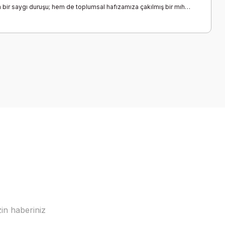
ına bir saygı duruşu; hem de toplumsal hafızamıza çakılmış bir mıh…
in haberiniz