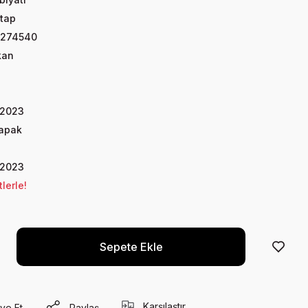
tap
7274540
kan
 2023
Kapak
 2023
lerle!
Sepete Ekle
Karşılaştır
ye Et
Paylaş