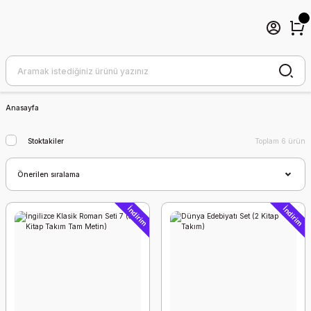
Anasayfa
Stoktakiler
Toplam 6 ürün
İndirim
İndirim