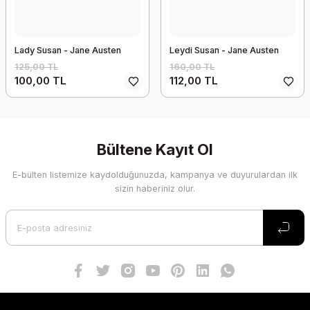
Lady Susan - Jane Austen
Leydi Susan - Jane Austen
125,00 TL
160,00 TL
100,00 TL
112,00 TL
Bültene Kayıt Ol
E-bülten listemize kaydolduğunuzda, kampanya ve duyurulardan ilk
sizin haberiniz olur.