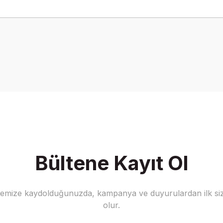
Bu ürüne ilk yorumu siz yapın!
Yorum Yaz
Bültene Kayıt Ol
stemize kaydolduğunuzda, kampanya ve duyurulardan ilk siz
olur.