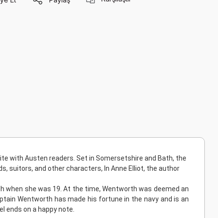
rite with Austen readers. Set in Somersetshire and Bath, the
ds, suitors, and other characters, In Anne Elliot, the author
 with when she was 19. At the time, Wentworth was deemed an
aptain Wentworth has made his fortune in the navy and is an
vel ends on a happy note.