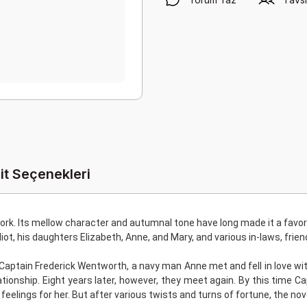
it Seçenekleri
work. Its mellow character and autumnal tone have long made it a favo
lliot, his daughters Elizabeth, Anne, and Mary, and various in-laws, frien
 Captain Frederick Wentworth, a navy man Anne met and fell in love
tionship. Eight years later, however, they meet again. By this time C
feelings for her. But after various twists and turns of fortune, the no