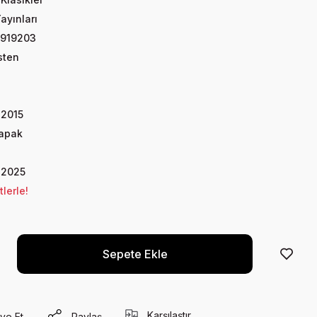
Yayınları
919203
sten
2015
Kapak
 2025
lerle!
Sepete Ekle
Karşılaştır
ye Et
Paylaş