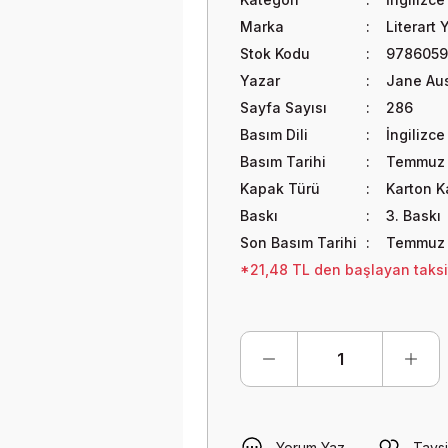
Marka
Literart 
Stok Kodu
9786059
Yazar
Jane Au
Sayfa Sayısı
286
Basım Dili
İngilizce
Basım Tarihi
Temmuz 
Kapak Türü
Karton 
Baskı
3. Baskı
Son Basım Tarihi
Temmuz
*21,48 TL den başlayan taksit
Yorum Yaz
Tavsi