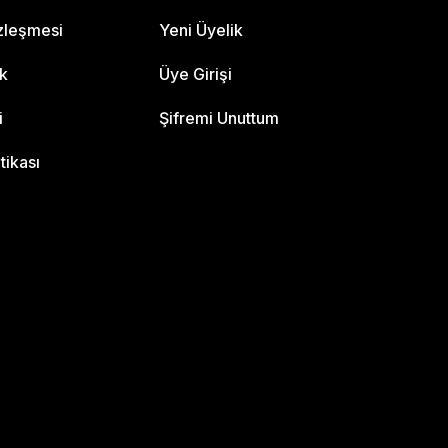
özleşmesi
Yeni Üyelik
ik
Üye Girişi
i
Şifremi Unuttum
itikası