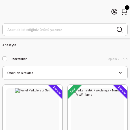
Anasayfa
Stoktakiler
Toplam 2 ürün
İndirim
İndirim
Yeni