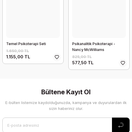
Temel Psikoterapi Seti
Psikanalitik Psikoterapi -
Nancy McWilliams
1.650,00 TL
1.155,00 TL
825,00 TL
577,50 TL
Bültene Kayıt Ol
E-bülten listemize kaydolduğunuzda, kampanya ve duyurulardan ilk
sizin haberiniz olur.