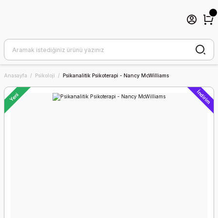
Anasayfa
Psikoloji
Psikanalitik Psikoterapi - Nancy McWilliams
İndirim
Yeni