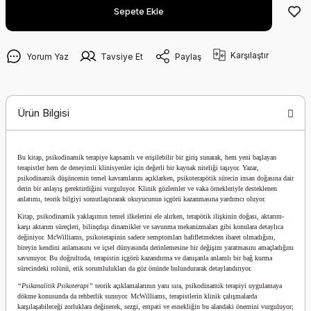
Sepete Ekle
Karşılaştır
Yorum Yaz
Tavsiye Et
Paylaş
Ürün Bilgisi
Bu kitap, psikodinamik terapiye kapsamlı ve erişilebilir bir giriş sunarak, hem yeni başlayan
terapistler hem de deneyimli klinisyenler için değerli bir kaynak niteliği taşıyor. Yazar,
psikodinamik düşüncenin temel kavramlarını açıklarken, psikoterapötik sürecin insan doğasına dair
derin bir anlayış gerektirdiğini vurguluyor. Klinik gözlemler ve vaka örnekleriyle desteklenen
anlatımı, teorik bilgiyi somutlaştırarak okuyucunun içgörü kazanmasına yardımcı oluyor.
Kitap, psikodinamik yaklaşımın temel ilkelerini ele alırken, terapötik ilişkinin doğası, aktarım-
karşı aktarım süreçleri, bilinçdışı dinamikler ve savunma mekanizmaları gibi konulara detaylıca
değiniyor. McWilliams, psikoterapinin sadece semptomları hafifletmekten ibaret olmadığını,
bireyin kendini anlamasını ve içsel dünyasında derinlemesine bir değişim yaratmasını amaçladığını
savunuyor. Bu doğrultuda, terapistin içgörü kazandırma ve danışanla anlamlı bir bağ kurma
sürecindeki rolünü, etik sorumlulukları da göz önünde bulundurarak detaylandırıyor.
“Psikanalitik Psikoterapi”
teorik açıklamalarının yanı sıra, psikodinamik terapiyi uygulamaya
dökme konusunda da rehberlik sunuyor. McWilliams, terapistlerin klinik çalışmalarda
karşılaşabileceği zorluklara değinerek, sezgi, empati ve esnekliğin bu alandaki önemini vurguluyor;