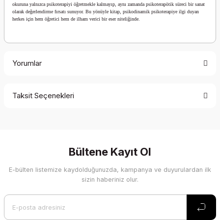
okuruna yalnızca psikoterapiyi öğretmekle kalmayıp, aynı zamanda psikoterapötik süreci bir sanat
olarak değerlendirme fırsatı sunuyor. Bu yönüyle kitap, psikodinamik psikoterapiye ilgi duyan
herkes için hem öğretici hem de ilham verici bir eser niteliğinde.
Yorumlar
Taksit Seçenekleri
Cok guzel bir kitap
Ders kapsaminda hocamizin onerisiyle aldim. Uzun suredir yeni basimi yoktu ve
piyasada bulunmuyordu. Williams her zamanki gibi sade ve akıcı anlatımiyla
Bültene Kayıt Ol
fark yaratiyor
E-bülten listemize kaydolduğunuzda, kampanya ve duyurulardan ilk
vural uzun | 26/03/2025
sizin haberiniz olur.
Yorum Yaz