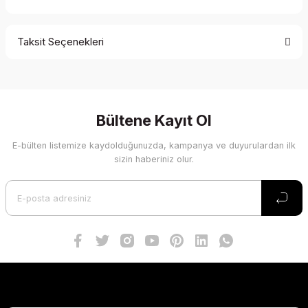
Taksit Seçenekleri
Bu ürüne ilk yorumu siz yapın!
Yorum Yaz
Bültene Kayıt Ol
E-bülten listemize kaydolduğunuzda, kampanya ve duyurulardan ilk
sizin haberiniz olur.