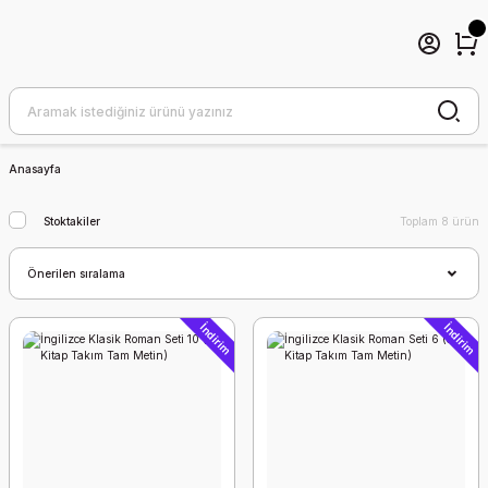
Anasayfa
Stoktakiler
Toplam 8 ürün
İndirim
İndirim