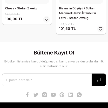
Chess - Stefan Zweig
Bizans'ın Düşüşü / Sultan
Mehmed Han'ın İstanbul'u
125,00 TL
Fethi - Stefan Zweig
100,00 TL
145,00 TL
101,50 TL
Bültene Kayıt Ol
E-bülten listemize kaydolduğunuzda, kampanya ve duyurulardan ilk
sizin haberiniz olur.