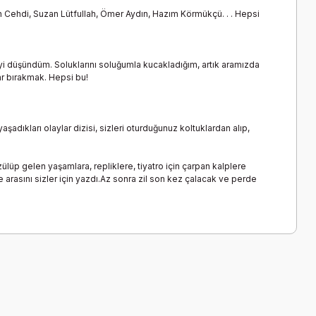
h Cehdi, Suzan Lütfullah, Ömer Aydın, Hazım Körmükçü. . . Hepsi
yi düşündüm. Soluklarını soluğumla kucakladığım, artık aramızda
ar bırakmak. Hepsi bu!
şadıkları olaylar dizisi, sizleri oturduğunuz koltuklardan alıp,
üzülüp gelen yaşamlara, repliklere, tiyatro için çarpan kalplere
e arasını sizler için yazdı.Az sonra zil son kez çalacak ve perde