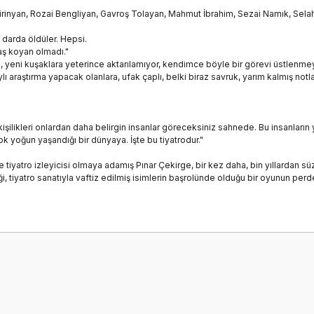
irinyan, Rozai Bengliyan, Gavroş Tolayan, Mahmut İbrahim, Sezai Namık, Sela
ı darda öldüler. Hepsi.
taş koyan olmadı."
, yeni kuşaklara yeterince aktarılamıyor, kendimce böyle bir görevi üstlenme
ı araştırma yapacak olanlara, ufak çaplı, belki biraz savruk, yarım kalmış notl
ilikleri onlardan daha belirgin insanlar göreceksiniz sahnede. Bu insanların ya
 yoğun yaşandığı bir dünyaya. İşte bu tiyatrodur."
le tiyatro izleyicisi olmaya adamış Pınar Çekirge, bir kez daha, bin yıllardan s
i, tiyatro sanatıyla vaftiz edilmiş isimlerin başrolünde olduğu bir oyunun perd
Bu ürüne ilk yorumu siz yapın!