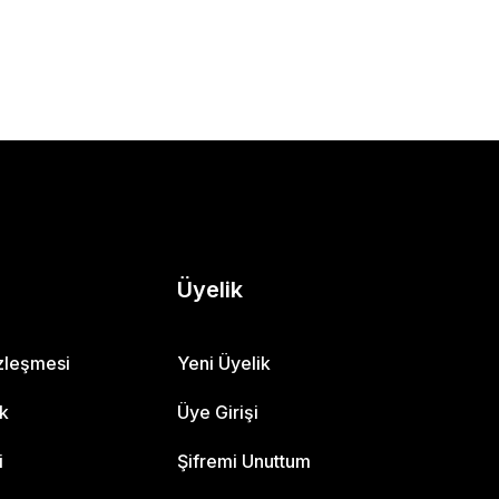
Üyelik
özleşmesi
Yeni Üyelik
ik
Üye Girişi
i
Şifremi Unuttum