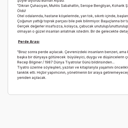
Şöyle diyordu Burhan Arpad:
"Dikran Çuhacıyan, Muhlis Sabahattin, Serope Bengliyan, Koharik Ş
Öldü!
Otel odalarında, hastane köşelerinde, yarı tok, sıkıntı içinde, başlar
Çoğunun yattığı toprak parçası bile pek bilinmiyor. Başuçlarına bir 
Gerçek değerler insafsızca, kolayca, çabucak unutulup/unutturulup
olmayan o güzel insanları anlatmak istedim. Bir de gelecekte detayl
Perde Arası
"Biraz sonra perde açılacak. Çevrenizdeki insanların benzeri, ama kiş
başka bir dünyaya götürecek büyüleyici, duygu ve düşüncelerin çok
Recep Bilginer / 1987 Dünya Tiyatrolar Günü bildirisinden...
Tiyatro üzerine söyleşileri, yazıları ve kitaplarıyla yaşamını öncelik
tanıklık etti. Hiçbir yapımcının, yönetmenin bir araya getiremeyeceğ
yeniden açılacak.