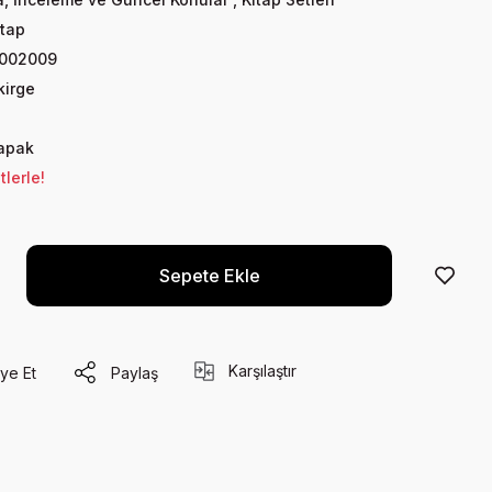
tap
002009
kirge
apak
lerle!
Sepete Ekle
Karşılaştır
ye Et
Paylaş