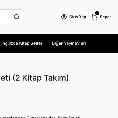
Giriş Yap
Sepet
İngilizce Kitap Setleri
Diğer Yayınevleri
eti (2 Kitap Takım)
a, İnceleme ve Güncel Konular
,
Kitap Setleri