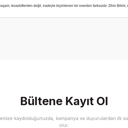
yaşam, tesadüflerden değil, iradeyle biçimlenen bir eserden farksızdır. Zihin Bilimi,
Bu ürüne ilk yorumu siz yapın!
Yorum Yaz
Bültene Kayıt Ol
stemize kaydolduğunuzda, kampanya ve duyurulardan ilk siz
olur.