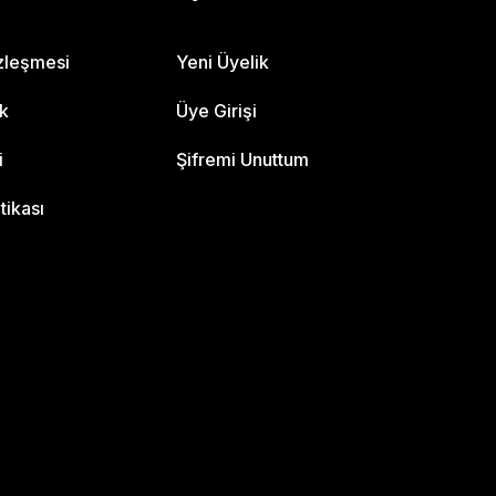
özleşmesi
Yeni Üyelik
ik
Üye Girişi
i
Şifremi Unuttum
itikası