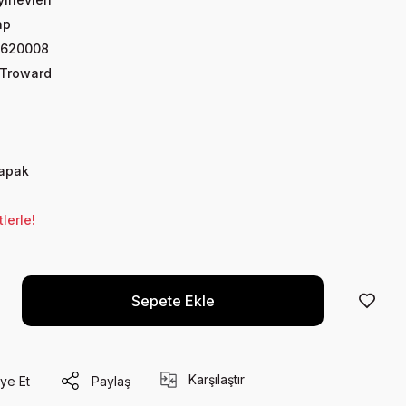
ap
9620008
Troward
Kapak
lerle!
Sepete Ekle
Karşılaştır
ye Et
Paylaş