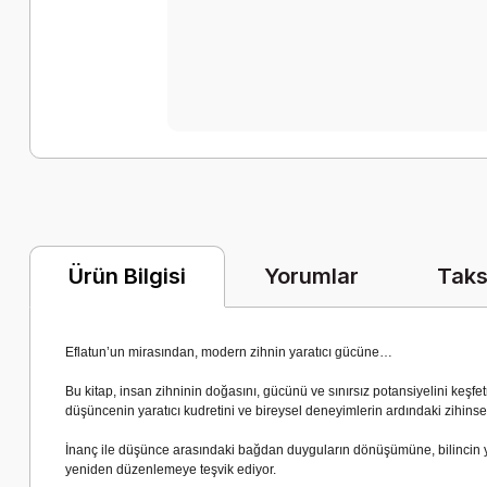
Yorumlar
Taks
Ürün Bilgisi
Eflatun’un mirasından, modern zihnin yaratıcı gücüne…
Bu kitap, insan zihninin doğasını, gücünü ve sınırsız potansiyelini keşfe
düşüncenin yaratıcı kudretini ve bireysel deneyimlerin ardındaki zihinse
İnanç ile düşünce arasındaki bağdan duyguların dönüşümüne, bilincin ya
yeniden düzenlemeye teşvik ediyor.