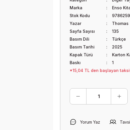
Marka
Enso Kit
Stok Kodu
978625
Yazar
Thomas 
Sayfa Sayısı
135
Basım Dili
Türkçe
Basım Tarihi
2025
Kapak Türü
Karton 
Baskı
1
*15,04 TL den başlayan taksit
Yorum Yaz
Tavsi